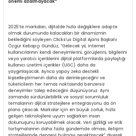
önemi azalmayacak”
2025’te markaları, dijitalde hızla değişiklere adapte
olmak durumunda kalacakları bir dinamizmin
beklediğini söyleyen Clicks’us Digital Ajans Başkanı
Özgür Kebapçı Gündüz, “Gelecek yıl, internet
kullanıcılarının kendi deneyimlerini, görüşlerini, bilgilerini
veya yaratıcı içeriklerini dijital platformlarda paylaştığı
kullanıcı üretimi içerikler (UGC) daha da
yaygınlaşacak. Ayrıca yapay zeka destekli
kişiselleştirmenin daha da derinleşeceğini ve
tüketicilerin her temas noktasında benzersiz
deneyimler talep edeceğini düşünüyoruz. Aynı
zamanda sürdürülebilirlik ve sosyal sorumluluk
temalarının dijital stratejilere entegrasyonu da ön
plana çıkacak. Markalar için en büyük zorluk, hızla
gelişen teknolojilere uyum sağlarken insan
dokunuşunu koruyabilmek olacak. Veri gizliliği ve etik
tartışmalarının daha fazla gündemde olması, iletişim
stratejilerinde dengeyi bulmayı gerektirecek” diyerek