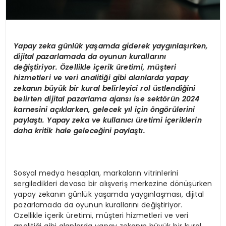
Yapay zeka günlük yaşamda giderek yaygınlaşırken,
dijital pazarlamada da oyunun kurallarını
değiştiriyor. Özellikle iç
erik
üretimi, müşteri
hizmetleri ve veri analitiği gibi alanlarda yapay
zekanın büyük bir kural belirleyici rol üstlendiğini
belirten dijital pazarlama ajansı ise sekt
ö
rün 2024
karnesini açıklarken, gelecek yıl için
ö
ng
ö
rülerini
paylaştı. Yapay zeka ve kullanıcı üretimi iç
erik
lerin
daha kritik hale geleceğini paylaştı.
Sosyal medya hesapları, markaların vitrinlerini
sergiledikleri devasa bir alışveriş merkezine dönüşürken
yapay zekanın günlük yaşamda yaygınlaşması, dijital
pazarlamada da oyunun kurallarını değiştiriyor.
Özellikle içerik üretimi, müşteri hizmetleri ve veri