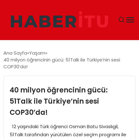
GÜNDEM
Ana Sayfa
Yaşam
40 milyon öğrencinin gücü: 51Talk ile Türkiye’nin sesi
DÜNYA
COP30’da!
EKONOMI
40 milyon öğrencinin gücü:
SIYASET
51Talk ile Türkiye’nin sesi
COP30’da!
TEKNOLOJI
12 yaşındaki Türk öğrenci Osman Batu Sivaslıgil,
EĞITIM
51Talk tarafından yürütülen özel seçim programı ile