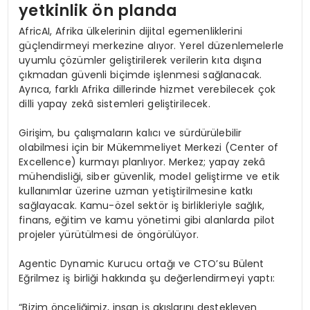
yetkinlik ön planda
AfricAI, Afrika ülkelerinin dijital egemenliklerini
güçlendirmeyi merkezine alıyor. Yerel düzenlemelerle
uyumlu çözümler geliştirilerek verilerin kıta dışına
çıkmadan güvenli biçimde işlenmesi sağlanacak.
Ayrıca, farklı Afrika dillerinde hizmet verebilecek çok
dilli yapay zekâ sistemleri geliştirilecek.
Girişim, bu çalışmaların kalıcı ve sürdürülebilir
olabilmesi için bir Mükemmeliyet Merkezi (Center of
Excellence) kurmayı planlıyor. Merkez; yapay zekâ
mühendisliği, siber güvenlik, model geliştirme ve etik
kullanımlar üzerine uzman yetiştirilmesine katkı
sağlayacak. Kamu-özel sektör iş birlikleriyle sağlık,
finans, eğitim ve kamu yönetimi gibi alanlarda pilot
projeler yürütülmesi de öngörülüyor.
Agentic Dynamic Kurucu ortağı ve CTO’su Bülent
Eğrilmez iş birliği hakkında şu değerlendirmeyi yaptı:
“Bizim önceliğimiz, insan iş akışlarını destekleyen