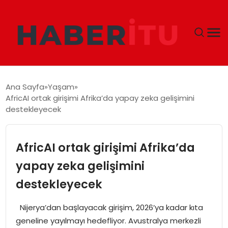
GÜNDEM
Ana Sayfa
Yaşam
AfricAI ortak girişimi Afrika’da yapay zeka gelişimini
DÜNYA
destekleyecek
EKONOMI
AfricAI ortak girişimi Afrika’da
SIYASET
yapay zeka gelişimini
destekleyecek
TEKNOLOJI
Nijerya’dan başlayacak girişim, 2026’ya kadar kıta
EĞITIM
geneline yayılmayı hedefliyor. Avustralya merkezli