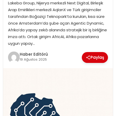
Lakeba Group, Nijerya merkezli Next Digital, Birleşik
MAGAZIN
Arap Emirlikleri merkezli AqlanX ve Türk girişimciler
tarafından Boğaziçi Teknopark’ta kurulan, kısa süre
SPOR
önce Amsterdam’da şube açan Agentic Dynamic,
Afrika’da yapay zekâ alanında stratejik bir iş birliğine
YAŞAM
imza attı. Ortak girişim AfricAI, Afrika pazarlarına
uygun yapay…
Haber Editörü
Paylaş
19 Ağustos 2025