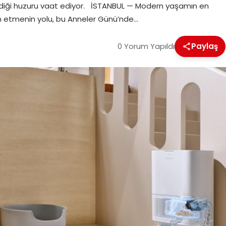
rdiği huzuru vaat ediyor. İSTANBUL — Modern yaşamın en
n etmenin yolu, bu Anneler Günü’nde…
0 Yorum Yapıldı
Paylaş