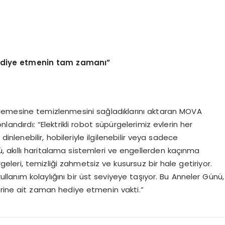
hediye etmenin tam zaman
ı”
rinlemesine temizlenmesini sağladıklarını aktaran MOVA
landırdı: “Elektrikli robot süpürgelerimiz evlerin her
inlenebilir, hobileriyle ilgilenebilir veya sadece
cü, akıllı haritalama sistemleri ve engellerden kaçınma
geleri, temizliği zahmetsiz ve kusursuz bir hale getiriyor.
kullanım kolaylığını bir üst seviyeye taşıyor. Bu Anneler Günü,
lerine ait zaman hediye etmenin vakti.”