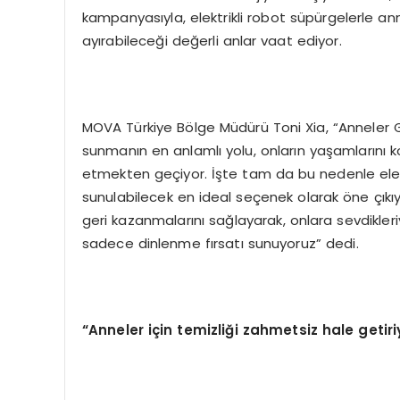
kampanyasıyla, elektrikli robot süpürgelerle a
ayırabileceği değerli anlar vaat ediyor.
MOVA Türkiye Bölge Müdürü Toni Xia, “Anneler Gü
sunmanın en anlamlı yolu, onların yaşamlarını
etmekten geçiyor. İşte tam da bu nedenle elek
sunulabilecek en ideal seçenek olarak öne çıkıy
geri kazanmalarını sağlayarak, onlara sevdikle
sadece dinlenme fırsatı sunuyoruz” dedi.
“
Anneler i
ç
in temizli
ğ
i zahmetsiz hale getiri