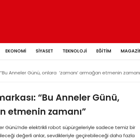
EKONOMI
SIYASET
TEKNOLOJI
EĞITIM
MAGAZI
sı: “Bu Anneler Günü, onlara ‘zamanı’ armağan etmenin zamanı
 markası: “Bu Anneler Günü,
n etmenin zamanı”
er Günü’nde elektrikli robot süpürgeleriyle sadece temiz bir
eceği değerli anlar, sevdikleriyle geçirebileceği daha fazla