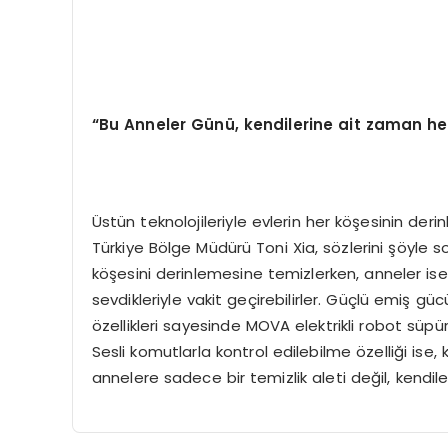
“
Bu Anneler G
ü
n
ü
, kendilerine ait zaman 
Üstün teknolojileriyle evlerin her köşesinin de
Türkiye Bölge Müdürü Toni Xia, sözlerini şöyle son
köşesini derinlemesine temizlerken, anneler ise d
sevdikleriyle vakit geçirebilirler. Güçlü emiş gü
özellikleri sayesinde MOVA elektrikli robot süpür
Sesli komutlarla kontrol edilebilme özelliği ise, 
annelere sadece bir temizlik aleti değil, kendi