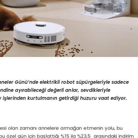
neler G
ü
n
ü’
nde elektrikli robot s
ü
p
ü
rgeleriyle sadece
ndine ay
ı
rabilece
ğ
i de
ğ
erli anlar, sevdikleriyle
 i
ş
lerinden kurtulman
ı
n getirdi
ğ
i huzuru vaat ediyor.
esi olan zamanı annelere armağan etmenin yolu, bu
u özel gün için başlattığı %15 ila %23,5 arasındaki indirim