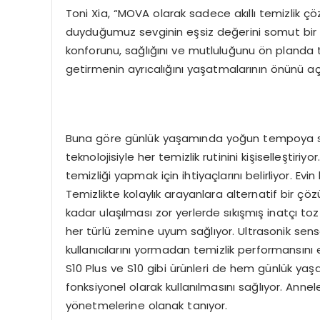
Toni Xia, “MOVA olarak sadece akıllı temizlik 
duyduğumuz sevginin eşsiz değerini somut bir a
konforunu, sağlığını ve mutluluğunu ön planda 
getirmenin ayrıcalığını yaşatmalarının önünü açıy
Buna göre günlük yaşamında yoğun tempoya sa
teknolojisiyle her temizlik rutinini kişiselleştiriyo
temizliği yapmak için ihtiyaçlarını belirliyor. Evin
Temizlikte kolaylık arayanlara alternatif bir ç
kadar ulaşılması zor yerlerde sıkışmış inatçı toz
her türlü zemine uyum sağlıyor. Ultrasonik sensör
kullanıcılarını yormadan temizlik performansını e
S10 Plus ve S10 gibi ürünleri de hem günlük yaşa
fonksiyonel olarak kullanılmasını sağlıyor. Annel
yönetmelerine olanak tanıyor.