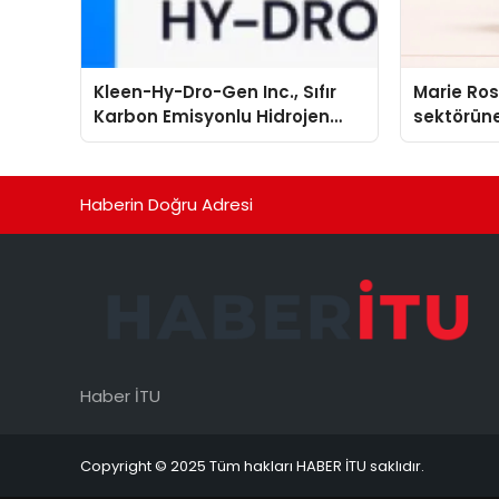
Kleen-Hy-Dro-Gen Inc., Sıfır
Marie Ro
Karbon Emisyonlu Hidrojen
sektörüne
Isıtma Teknolojisinde ISO ve
TSSA Düzenleyici Onaylarını
Aldı
Haberin Doğru Adresi
Haber İTU
Copyright © 2025 Tüm hakları HABER İTU saklıdır.