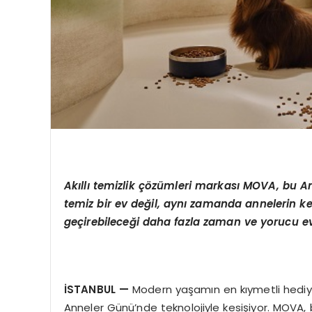
Ak
ı
ll
ı
temizlik
çö
z
ü
mleri markas
ı
MOVA, bu An
temiz bir ev de
ğ
il, ayn
ı
zamanda annelerin ke
ge
ç
irebilece
ğ
i daha fazla zaman ve yorucu ev
İ
STANBUL
—
Modern yaşamın en kıymetli hediy
Anneler Günü’nde teknolojiyle kesişiyor. MOVA, b