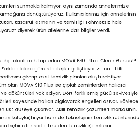
çözümleri sunmakla kalmıyor, aynı zamanda annelerimize
rmağana dönüştürüyoruz. Kullanıcılarımız için annelerinin
tutan, tasarruf etmenin ve temizliği zahmetsiz hale
oruz” diyerek ürün ailelerine dair bilgiler verdi.
hip olanlara hitap eden MOVA E30 Ultra, Clean Genius™
r. Farklı odalara göre stratejiler geliştiriyor ve en etkili
 haritasını çıkarıp özel temizlik planları oluşturabiliyor.
özüm olan MOVA S10 Plus ise çıplak zeminlerden halılara
 ve döküntüleri yok ediyor. Dört farklı emiş gücü seviyesiyle
leri sayesinde halıları algılayarak engelleri aşıyor. Böylece
n üst düzeye çıkarıyor. Akıllı temizlik çözümleri markasının,
mını kolaylaştırıyor hem de teknolojinin temizlik rutinlerinde
erin hiçbir efor sarf etmeden temizlik işlemlerini