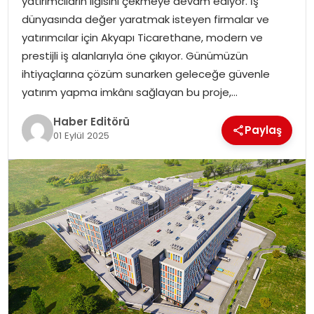
yatırımcıların ilgisini çekmeye devam ediyor. İş
MAGAZIN
dünyasında değer yaratmak isteyen firmalar ve
yatırımcılar için Akyapı Ticarethane, modern ve
SPOR
prestijli iş alanlarıyla öne çıkıyor. Günümüzün
ihtiyaçlarına çözüm sunarken geleceğe güvenle
YAŞAM
yatırım yapma imkânı sağlayan bu proje,…
Haber Editörü
Paylaş
01 Eylül 2025