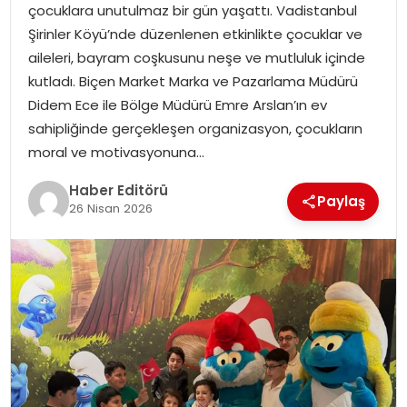
çocuklara unutulmaz bir gün yaşattı. Vadistanbul
MAGAZIN
Şirinler Köyü’nde düzenlenen etkinlikte çocuklar ve
aileleri, bayram coşkusunu neşe ve mutluluk içinde
SPOR
kutladı. Biçen Market Marka ve Pazarlama Müdürü
Didem Ece ile Bölge Müdürü Emre Arslan’ın ev
YAŞAM
sahipliğinde gerçekleşen organizasyon, çocukların
moral ve motivasyonuna…
Haber Editörü
Paylaş
26 Nisan 2026