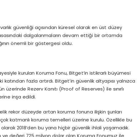
 varlık güvenliği açısından küresel olarak en üst düzey
yasasındaki dalgalanmaların devam ettiği bir ortamda
ğının önemli bir göstergesi oldu.
yesiyle kurulan Koruma Fonu, Bitget’in istikrarlı büyümesi
i katından fazla artırdı. Bitget’in güvenlik altyapısı yalnızca
 üzerinde Rezerv Kanıtı (Proof of Reserves) ile sınırlı
ine inşa edildi.
elik rekor düzeyde artan koruma fonuna ilişkin şunları
e çok katmanlı koruma temelleri üzerine kurulu. Özellikle bu
larak 2018’den bu yana hiçbir güvenlik ihlali yaşamadık.
lan ve değeri 725 milyon dolar olan Koruma Fonumuz ile