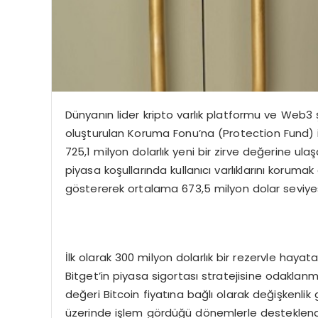
Dünyanın lider kripto varlık platformu ve Web3 ş
oluşturulan Koruma Fonu’na (Protection Fund) i
725,1 milyon dolarlık yeni bir zirve değerine ula
piyasa koşullarında kullanıcı varlıklarını koruma
göstererek ortalama 673,5 milyon dolar seviye
İlk olarak 300 milyon dolarlık bir rezervle hayat
Bitget’in piyasa sigortası stratejisine odakla
değeri Bitcoin fiyatına bağlı olarak değişkenlik
üzerinde işlem gördüğü dönemlerle desteklend