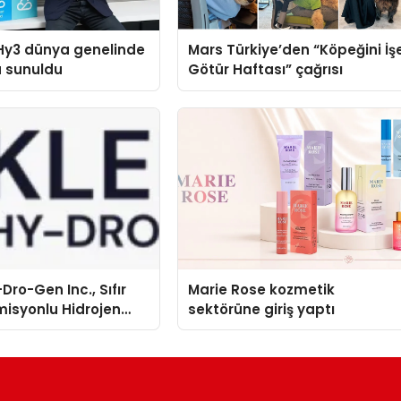
Hy3 dünya genelinde
Mars Türkiye’den “Köpeğini İş
a sunuldu
Götür Haftası” çağrısı
Dro-Gen Inc., Sıfır
Marie Rose kozmetik
isyonlu Hidrojen
sektörüne giriş yaptı
knolojisinde ISO ve
nleyici Onaylarını