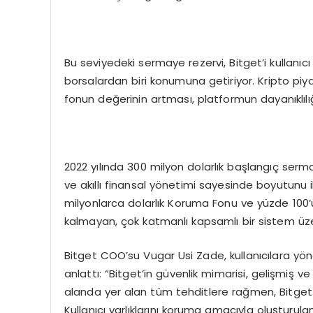
Bu seviyedeki sermaye rezervi, Bitget’i kullanıcı
borsalardan biri konumuna getiriyor. Kripto pi
fonun değerinin artması, platformun dayanıklılı
2022 yılında 300 milyon dolarlık başlangıç serma
ve akıllı finansal yönetimi sayesinde boyutunu ik
milyonlarca dolarlık Koruma Fonu ve yüzde 100’ün
kalmayan, çok katmanlı kapsamlı bir sistem üzer
Bitget COO’su Vugar Usi Zade, kullanıcılara yön
anlattı: “Bitget’in güvenlik mimarisi, gelişmiş v
alanda yer alan tüm tehditlere rağmen, Bitget o
Kullanıcı varlıklarını koruma amacıyla oluşturu