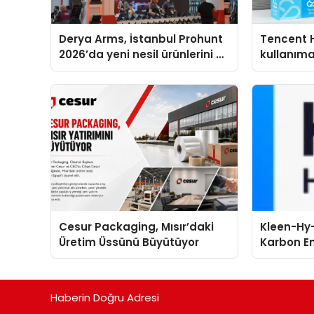
Derya Arms, İstanbul Prohunt
Tencent 
2026’da yeni nesil ürünlerini ve
kullanım
global marka vizyonunu
sergiledi
Cesur Packaging, Mısır’daki
Kleen-Hy-
Üretim Üssünü Büyütüyor
Karbon Em
Isıtma Te
TSSA Düze
Aldı
Haberin Doğru Adresi