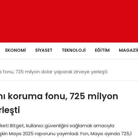
EKONOMI
SIYASET
TEKNOLOJI
EĞITIM
MAGAZI
uma fonu, 725 milyon dolar yaparak zirveye yerleşti
rını koruma fonu, 725 milyon
leşti
rketi Bitget, kullanıcı güvenliğini sağlamak amacıyla
şkin Mayıs 2025 raporunu yayımladı. Fon, Mayıs ayında 725,1