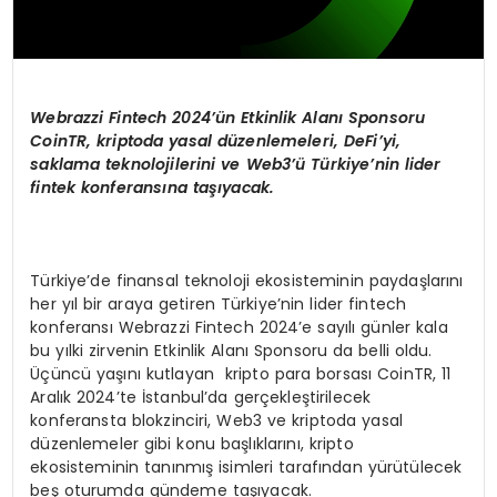
Webrazzi Fintech 2024
’ü
n Etkinlik Alan
ı
Sponsoru
CoinTR, kriptoda yasal d
ü
zenlemeleri, DeFi’yi,
saklama teknolojilerini ve Web3
’ü
T
ü
rkiye
’
nin lider
fintek konferans
ı
na ta
şı
yacak.
Türkiye’de finansal teknoloji ekosisteminin paydaşlarını
her yıl bir araya getiren Türkiye’nin lider fintech
konferansı Webrazzi Fintech 2024’e sayılı günler kala
bu yılki zirvenin Etkinlik Alanı Sponsoru da belli oldu.
Üçüncü yaşını kutlayan kripto para borsası CoinTR, 11
Aralık 2024’te İstanbul’da gerçekleştirilecek
konferansta blokzinciri, Web3 ve kriptoda yasal
düzenlemeler gibi konu başlıklarını, kripto
ekosisteminin tanınmış isimleri tarafından yürütülecek
beş oturumda gündeme taşıyacak.