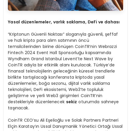
Yasal d
ü
zenlemeler, varl
ı
k saklama, DeFi ve dahas
ı
“Kriptonun Güvenli Noktası” sloganıyla güvenli, şeffaf
ve hızlı kripto para alım satımının öncü
temsilcilerinden birine dönüşen CoinTR’nin Webrazzi
Fintech 2024 Event Hall Sponsorluğu kapsamında
Wyndham Grand Istanbul Levent’te Next Wave by
CoinTR adıyla bir etkinlik alanı kurulacak. Türkiye’de
finansal teknolojilerin geleceğinin küresel trendlerle
birlikte tartışılacağı konferansta kriptoda yasal
düzenlemeler, boğa sezonu, dijital varlık saklama
teknolojileri, DeFi ekosistemi, Web3’te topluluk
geliştirme ve yerli Web3 girişimleri CoinTR’nin
destekleriyle düzenlenecek
sekiz
oturumda sahneye
taşınacak.
CoinTR CEO’su Ali Eşelioğlu ve Solak Partners Partneri
Elçin Karatay’ın Ussal Danışmanlık Yönetici Ortağı Ussal