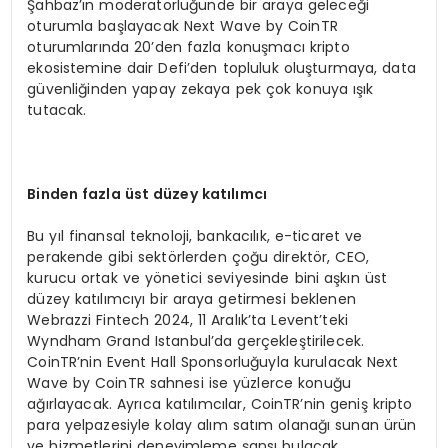
Şahbaz’ın moderatörlüğünde bir araya geleceği
oturumla başlayacak Next Wave by CoinTR
oturumlarında 20’den fazla konuşmacı kripto
ekosistemine dair Defi’den topluluk oluşturmaya, data
güvenliğinden yapay zekaya pek çok konuya ışık
tutacak.
Binden fazla
ü
st d
ü
zey kat
ı
l
ı
mc
ı
Bu yıl finansal teknoloji, bankacılık, e-ticaret ve
perakende gibi sektörlerden çoğu direktör, CEO,
kurucu ortak ve yönetici seviyesinde bini aşkın üst
düzey katılımcıyı bir araya getirmesi beklenen
Webrazzi Fintech 2024, 11 Aralık’ta Levent’teki
Wyndham Grand Istanbul’da gerçekleştirilecek.
CoinTR’nin Event Hall Sponsorluğuyla kurulacak Next
Wave by CoinTR sahnesi ise yüzlerce konuğu
ağırlayacak. Ayrıca katılımcılar, CoinTR’nin geniş kripto
para yelpazesiyle kolay alım satım olanağı sunan ürün
ve hizmetlerini deneyimleme şansı bulacak.