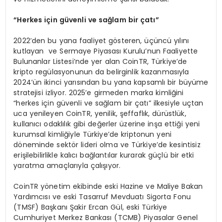
“
Herkes i
ç
in g
ü
venli ve sa
ğ
lam bir
ç
at
ı”
2022’den bu yana faaliyet gösteren, üçüncü yılını
kutlayan ve Sermaye Piyasası Kurulu’nun Faaliyette
Bulunanlar Listesi’nde yer alan CoinTR, Türkiye’de
kripto regülasyonunun da belirginlik kazanmasıyla
2024’ün ikinci yarısından bu yana kapsamlı bir büyüme
stratejisi izliyor. 2025’e girmeden marka kimliğini
“herkes için güvenli ve sağlam bir çatı” ilkesiyle uçtan
uca yenileyen CoinTR, yenilik, şeffaflık, dürüstlük,
kullanıcı odaklılık gibi değerler üzerine inşa ettiği yeni
kurumsal kimliğiyle Türkiye’de kriptonun yeni
döneminde sektör lideri olma ve Türkiye’de kesintisiz
erişilebilirlikle kalıcı bağlantılar kurarak güçlü bir etki
yaratma amaçlarıyla çalışıyor.
CoinTR yönetim ekibinde eski Hazine ve Maliye Bakan
Yardımcısı ve eski Tasarruf Mevduatı Sigorta Fonu
(TMSF) Başkanı Şakir Ercan Gül, eski Türkiye
Cumhuriyet Merkez Bankası (TCMB) Piyasalar Genel