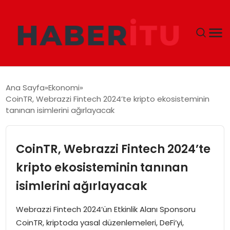
GÜNDEM
Ana Sayfa
Ekonomi
CoinTR, Webrazzi Fintech 2024’te kripto ekosisteminin
DÜNYA
tanınan isimlerini ağırlayacak
EKONOMI
CoinTR, Webrazzi Fintech 2024’te
SIYASET
kripto ekosisteminin tanınan
isimlerini ağırlayacak
TEKNOLOJI
Webrazzi Fintech 2024’ün Etkinlik Alanı Sponsoru
EĞITIM
CoinTR, kriptoda yasal düzenlemeleri, DeFi’yi,