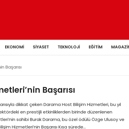
EKONOMI
SIYASET
TEKNOLOJI
EĞITIM
MAGAZI
in Başarısı
etleri’nin Başarısı
şarısıyla dikkat çeken Darama Host Bilişim Hizmetleri, bu yıl
sektördeki en prestijli etkinliklerden birinde düzenlenen
tleri’nin sahibi Burak Darama, bu özel ödülü Özge Ulusoy ve
işim Hizmetleri’nin Başarısı Kısa sürede…