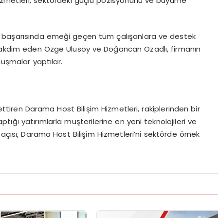
i hizmetleri, sektördeki güçlü pozisyonunu ve büyüme
n başarısında emeği geçen tüm çalışanlara ve destek
ü takdim eden Özge Ulusoy ve Doğancan Özadlı, firmanın
nuşmalar yaptılar.
ettiren Darama Host Bilişim Hizmetleri, rakiplerinden bir
ığı yatırımlarla müşterilerine en yeni teknolojileri ve
 açısı, Darama Host Bilişim Hizmetleri’ni sektörde örnek