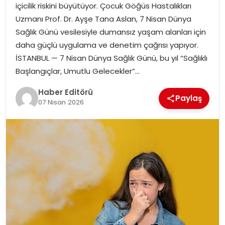
içicilik riskini büyütüyor. Çocuk Göğüs Hastalıkları
MAGAZIN
Uzmanı Prof. Dr. Ayşe Tana Aslan, 7 Nisan Dünya
Sağlık Günü vesilesiyle dumansız yaşam alanları için
SPOR
daha güçlü uygulama ve denetim çağrısı yapıyor.
İSTANBUL — 7 Nisan Dünya Sağlık Günü, bu yıl “Sağlıklı
YAŞAM
Başlangıçlar, Umutlu Gelecekler”…
Haber Editörü
Paylaş
07 Nisan 2026