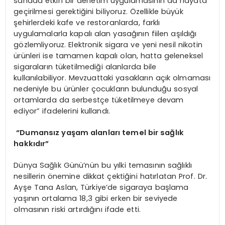
sahada etkin bir denetim uygulamasının da hayata
geçirilmesi gerektiğini biliyoruz. Özellikle büyük
şehirlerdeki kafe ve restoranlarda, farklı
uygulamalarla kapalı alan yasağının fiilen aşıldığı
gözlemliyoruz. Elektronik sigara ve yeni nesil nikotin
ürünleri ise tamamen kapalı olan, hatta geleneksel
sigaraların tüketilmediği alanlarda bile
kullanılabiliyor. Mevzuattaki yasakların açık olmaması
nedeniyle bu ürünler çocukların bulunduğu sosyal
ortamlarda da serbestçe tüketilmeye devam
ediyor” ifadelerini kullandı.
“Dumansız yaşam alanları temel bir sağlık
hakkıdır”
Dünya Sağlık Günü’nün bu yılki temasının sağlıklı
nesillerin önemine dikkat çektiğini hatırlatan Prof. Dr.
Ayşe Tana Aslan, Türkiye’de sigaraya başlama
yaşının ortalama 18,3 gibi erken bir seviyede
olmasının riski artırdığını ifade etti.