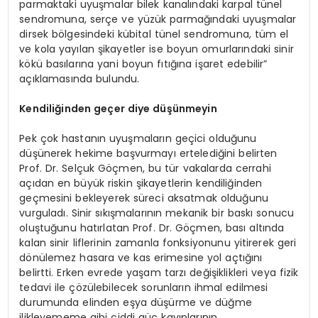
parmaktaki uyuşmalar bilek kanalındaki karpal tünel
sendromuna, serçe ve yüzük parmağındaki uyuşmalar
dirsek bölgesindeki kübital tünel sendromuna, tüm el
ve kola yayılan şikayetler ise boyun omurlarındaki sinir
kökü basılarına yani boyun fıtığına işaret edebilir”
açıklamasında bulundu.
Kendiliğinden geçer diye düşünmeyin
Pek çok hastanın uyuşmaların geçici olduğunu
düşünerek hekime başvurmayı ertelediğini belirten
Prof. Dr. Selçuk Göçmen, bu tür vakalarda cerrahi
açıdan en büyük riskin şikayetlerin kendiliğinden
geçmesini bekleyerek süreci aksatmak olduğunu
vurguladı. Sinir sıkışmalarının mekanik bir baskı sonucu
oluştuğunu hatırlatan Prof. Dr. Göçmen, bası altında
kalan sinir liflerinin zamanla fonksiyonunu yitirerek geri
dönülemez hasara ve kas erimesine yol açtığını
belirtti. Erken evrede yaşam tarzı değişiklikleri veya fizik
tedavi ile çözülebilecek sorunların ihmal edilmesi
durumunda elinden eşya düşürme ve düğme
ilikleyememe gibi ciddi güç kayıplarının