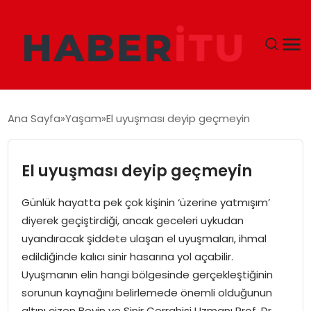
GÜNDEM
Ana Sayfa
Yaşam
El uyuşması deyip geçmeyin
DÜNYA
El uyuşması deyip geçmeyin
EKONOMI
Günlük hayatta pek çok kişinin ‘üzerine yatmışım’
SIYASET
diyerek geçiştirdiği, ancak geceleri uykudan
uyandıracak şiddete ulaşan el uyuşmaları, ihmal
TEKNOLOJI
edildiğinde kalıcı sinir hasarına yol açabilir.
Uyuşmanın elin hangi bölgesinde gerçekleştiğinin
EĞITIM
sorunun kaynağını belirlemede önemli olduğunun
altını çizen Beyin ve Sinir Cerrahisi Uzmanı Prof. Dr.