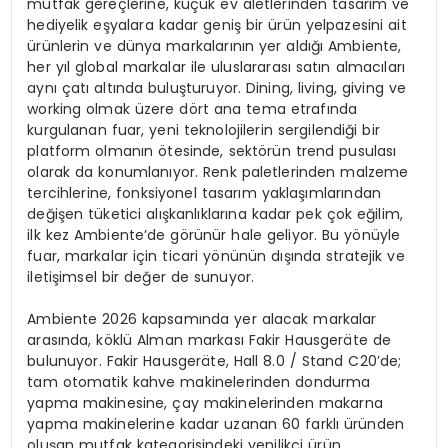
mutfak gereçlerine, küçük ev aletlerinden tasarım ve
hediyelik eşyalara kadar geniş bir ürün yelpazesini ait
ürünlerin ve dünya markalarının yer aldığı Ambiente,
her yıl global markalar ile uluslararası satın almacıları
aynı çatı altında buluşturuyor. Dining, living, giving ve
working olmak üzere dört ana tema etrafında
kurgulanan fuar, yeni teknolojilerin sergilendiği bir
platform olmanın ötesinde, sektörün trend pusulası
olarak da konumlanıyor. Renk paletlerinden malzeme
tercihlerine, fonksiyonel tasarım yaklaşımlarından
değişen tüketici alışkanlıklarına kadar pek çok eğilim,
ilk kez Ambiente’de görünür hale geliyor. Bu yönüyle
fuar, markalar için ticari yönünün dışında stratejik ve
iletişimsel bir değer de sunuyor.
Ambiente 2026 kapsamında yer alacak markalar
arasında, köklü Alman markası Fakir Hausgeräte de
bulunuyor. Fakir Hausgeräte, Hall 8.0 / Stand C20’de;
tam otomatik kahve makinelerinden dondurma
yapma makinesine, çay makinelerinden makarna
yapma makinelerine kadar uzanan 60 farklı üründen
oluşan mutfak kategorisindeki yenilikçi ürün