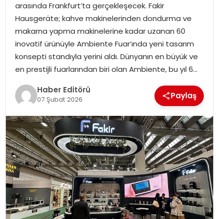
arasında Frankfurt’ta gerçekleşecek. Fakir
MAGAZIN
Hausgeräte; kahve makinelerinden dondurma ve
makarna yapma makinelerine kadar uzanan 60
SPOR
inovatif ürünüyle Ambiente Fuar’ında yeni tasarım
konsepti standıyla yerini aldı. Dünyanın en büyük ve
YAŞAM
en prestijli fuarlarından biri olan Ambiente, bu yıl 6…
Haber Editörü
Paylaş
07 Şubat 2026