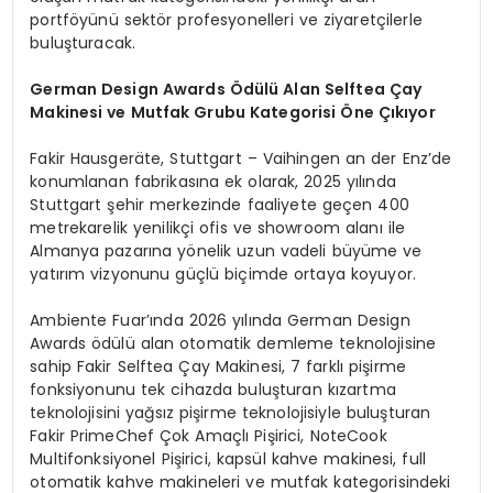
portföyünü sektör profesyonelleri ve ziyaretçilerle
buluşturacak.
German Design Awards
Ödülü
Alan Selftea
Çay
Makinesi ve Mutfak Grubu Kategorisi Öne Çıkıyor
Fakir Hausgeräte, Stuttgart – Vaihingen an der Enz’de
konumlanan fabrikasına ek olarak, 2025 yılında
Stuttgart şehir merkezinde faaliyete geçen 400
metrekarelik yenilikçi ofis ve showroom alanı ile
Almanya pazarına yönelik uzun vadeli büyüme ve
yatırım vizyonunu güçlü biçimde ortaya koyuyor.
Ambiente Fuar’ında 2026 yılında German Design
Awards ödülü alan otomatik demleme teknolojisine
sahip Fakir Selftea Çay Makinesi, 7 farklı pişirme
fonksiyonunu tek cihazda buluşturan kızartma
teknolojisini yağsız pişirme teknolojisiyle buluşturan
Fakir PrimeChef Çok Amaçlı Pişirici, NoteCook
Multifonksiyonel Pişirici, kapsül kahve makinesi, full
otomatik kahve makineleri ve mutfak kategorisindeki