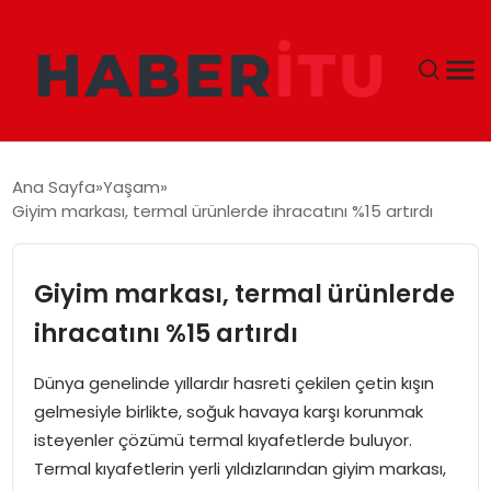
GÜNDEM
Ana Sayfa
Yaşam
Giyim markası, termal ürünlerde ihracatını %15 artırdı
DÜNYA
EKONOMI
Giyim markası, termal ürünlerde
ihracatını %15 artırdı
SIYASET
Dünya genelinde yıllardır hasreti çekilen çetin kışın
TEKNOLOJI
gelmesiyle birlikte, soğuk havaya karşı korunmak
isteyenler çözümü termal kıyafetlerde buluyor.
EĞITIM
Termal kıyafetlerin yerli yıldızlarından giyim markası,