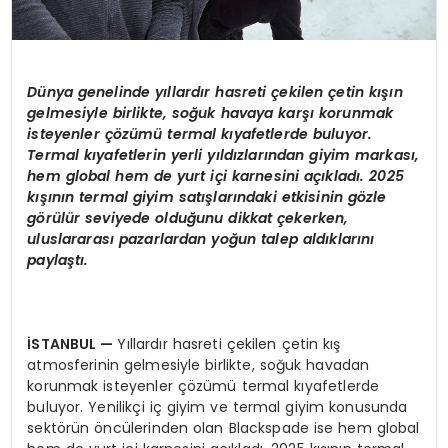
Dünya genelinde yıllardır hasreti çekilen çetin kışın
gelmesiyle birlikte, soğuk havaya karşı korunmak
isteyenler çözümü
termal k
ıyafetlerde buluyor.
Termal kıyafetlerin yerli yıldızlarından giyim markası,
hem global hem de yurt içi karnesini açıkladı. 2025
kışının termal giyim satışlarındaki etkisinin g
ö
zle
g
ö
rülür seviyede olduğunu dikkat çekerken,
uluslararası pazarlardan yoğun talep aldıklarını
paylaştı.
İSTANBUL
—
Yıllardır hasreti çekilen çetin kış
atmosferinin gelmesiyle birlikte, soğuk havadan
korunmak isteyenler çözümü termal kıyafetlerde
buluyor. Yenilikçi iç giyim ve termal giyim konusunda
sektörün öncülerinden olan Blackspade ise hem global