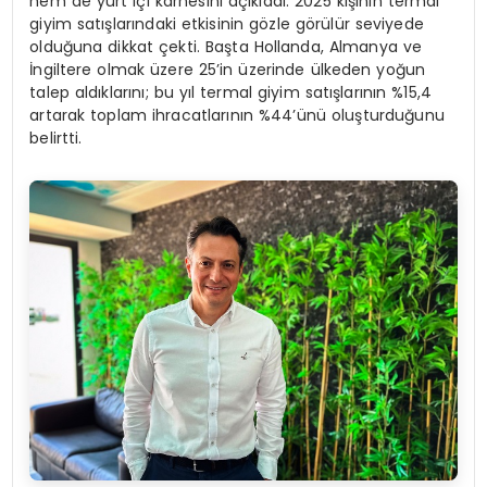
hem de yurt içi karnesini açıkladı. 2025 kışının termal
giyim satışlarındaki etkisinin gözle görülür seviyede
olduğuna dikkat çekti. Başta Hollanda, Almanya ve
İngiltere olmak üzere 25’in üzerinde ülkeden yoğun
talep aldıklarını; bu yıl termal giyim satışlarının %15,4
artarak toplam ihracatlarının %44’ünü oluşturduğunu
belirtti.