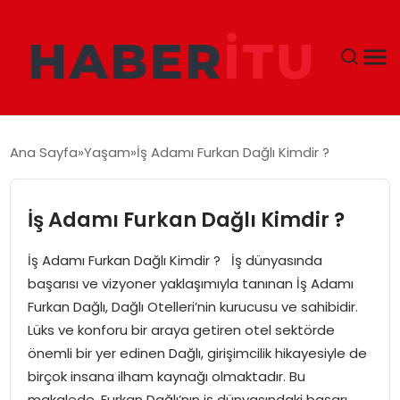
GÜNDEM
Ana Sayfa
Yaşam
İş Adamı Furkan Dağlı Kimdir ?
DÜNYA
İş Adamı Furkan Dağlı Kimdir ?
EKONOMI
İş Adamı Furkan Dağlı Kimdir ? İş dünyasında
SIYASET
başarısı ve vizyoner yaklaşımıyla tanınan İş Adamı
Furkan Dağlı, Dağlı Otelleri’nin kurucusu ve sahibidir.
TEKNOLOJI
Lüks ve konforu bir araya getiren otel sektörde
önemli bir yer edinen Dağlı, girişimcilik hikayesiyle de
EĞITIM
birçok insana ilham kaynağı olmaktadır. Bu
makalede, Furkan Dağlı’nın iş dünyasındaki başarı