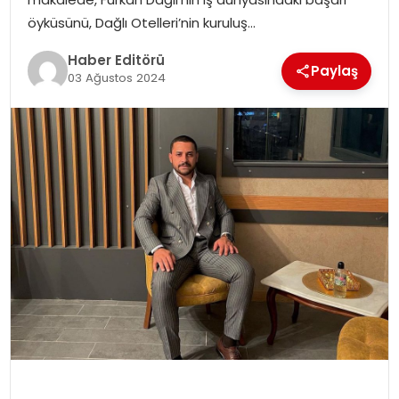
MAGAZIN
öyküsünü, Dağlı Otelleri’nin kuruluş…
Haber Editörü
SPOR
Paylaş
03 Ağustos 2024
YAŞAM