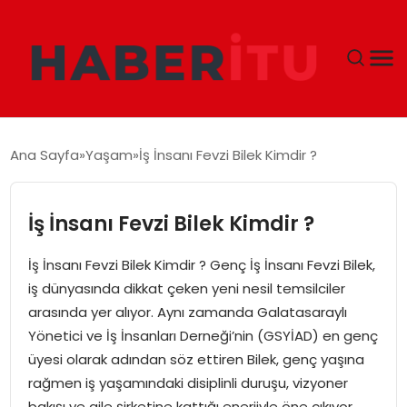
GÜNDEM
Ana Sayfa
Yaşam
İş İnsanı Fevzi Bilek Kimdir ?
DÜNYA
İş İnsanı Fevzi Bilek Kimdir ?
EKONOMI
İş İnsanı Fevzi Bilek Kimdir ? Genç İş İnsanı Fevzi Bilek,
SIYASET
iş dünyasında dikkat çeken yeni nesil temsilciler
arasında yer alıyor. Aynı zamanda Galatasaraylı
TEKNOLOJI
Yönetici ve İş İnsanları Derneği’nin (GSYİAD) en genç
üyesi olarak adından söz ettiren Bilek, genç yaşına
EĞITIM
rağmen iş yaşamındaki disiplinli duruşu, vizyoner
bakışı ve aile şirketine kattığı enerjiyle öne çıkıyor.