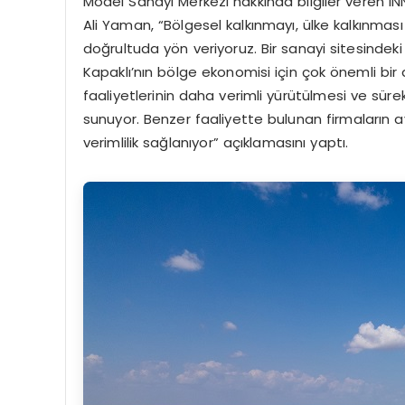
Model Sanayi Merkezi hakkında bilgiler veren I
Ali Yaman, “Bölgesel kalkınmayı, ülke kalkınmas
doğrultuda yön veriyoruz. Bir sanayi sitesindek
Kapaklı’nın bölge ekonomisi için çok önemli bir
faaliyetlerinin daha verimli yürütülmesi ve sürek
sunuyor. Benzer faaliyette bulunan firmaların a
verimlilik sağlanıyor” açıklamasını yaptı.