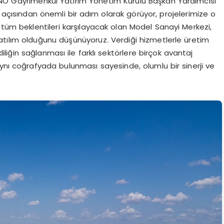
NNO Gayrimenkul Yatırım Yönetim Kurulu Başkan Yardımcısı
ı açısından önemli bir adım olarak görüyor, projelerimize o
i tüm beklentileri karşılayacak olan Model Sanayi Merkezi,
 atılım olduğunu düşünüyoruz. Verdiği hizmetlerle üretim
liliğin sağlanması ile farklı sektörlere birçok avantaj
ynı coğrafyada bulunması sayesinde, olumlu bir sinerji ve