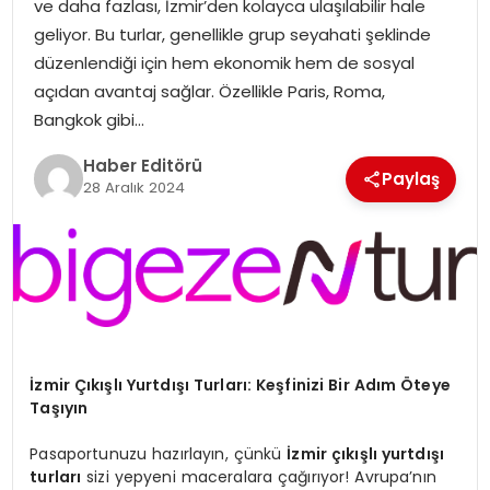
ve daha fazlası, İzmir’den kolayca ulaşılabilir hale
MAGAZIN
geliyor. Bu turlar, genellikle grup seyahati şeklinde
düzenlendiği için hem ekonomik hem de sosyal
SPOR
açıdan avantaj sağlar. Özellikle Paris, Roma,
Bangkok gibi…
YAŞAM
Haber Editörü
Paylaş
28 Aralık 2024
İzmir Çıkışlı Yurtdışı Turları: Keşfinizi Bir Adım Öteye
Taşıyın
Pasaportunuzu hazırlayın, çünkü
İzmir çıkışlı yurtdışı
turları
sizi yepyeni maceralara çağırıyor! Avrupa’nın