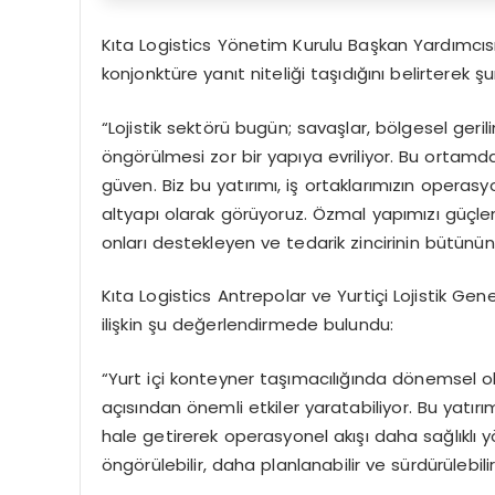
Kıta Logistics Yönetim Kurulu Başkan Yardımcıs
konjonktüre yanıt niteliği taşıdığını belirterek şu
“Lojistik sektörü bugün; savaşlar, bölgesel geri
öngörülmesi zor bir yapıya evriliyor. Bu ortamda
güven. Biz bu yatırımı, iş ortaklarımızın operasy
altyapı olarak görüyoruz. Özmal yapımızı güçlen
onları destekleyen ve tedarik zincirinin bütünü
Kıta Logistics Antrepolar ve Yurtiçi Lojistik Gen
ilişkin şu değerlendirmede bulundu:
“Yurt içi konteyner taşımacılığında dönemsel ol
açısından önemli etkiler yaratabiliyor. Bu yatır
hale getirerek operasyonel akışı daha sağlıklı y
öngörülebilir, daha planlanabilir ve sürdürülebil