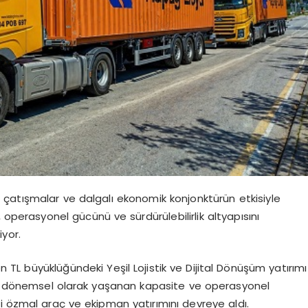
el çatışmalar ve dalgalı ekonomik konjonktürün etkisiyle
 operasyonel gücünü ve sürdürülebilirlik altyapısını
yor.
 TL büyüklüğündeki Yeşil Lojistik ve Dijital Dönüşüm yatırımı
da dönemsel olarak yaşanan kapasite ve operasyonel
i özmal araç ve ekipman yatırımını devreye aldı.