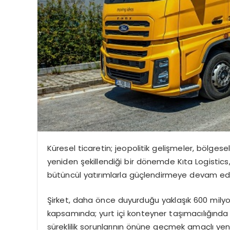
Küresel ticaretin; jeopolitik gelişmeler, bölges
yeniden şekillendiği bir dönemde Kıta Logistics,
bütüncül yatırımlarla güçlendirmeye devam edi
Şirket, daha önce duyurduğu yaklaşık 600 milyon
kapsamında; yurt içi konteyner taşımacılığın
süreklilik sorunlarının önüne geçmek amaçlı yen