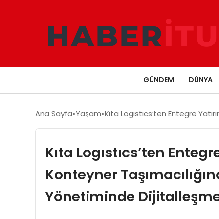
GÜNDEM
DÜNYA
Ana Sayfa
Yaşam
Kıta Logıstıcs’ten Entegre Yatır
Kıta Logıstıcs’ten Entegr
Konteyner Taşımacılığınd
Yönetiminde Dijitalleşm