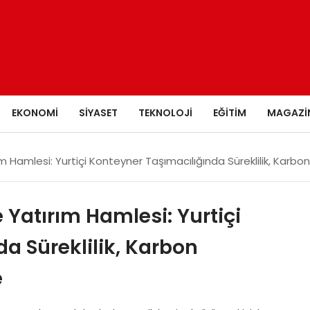
EKONOMI
SIYASET
TEKNOLOJI
EĞITIM
MAGAZI
ım Hamlesi: Yurtiçi Konteyner Taşımacılığında Süreklilik, Karb
e Yatırım Hamlesi: Yurtiçi
a Süreklilik, Karbon
e