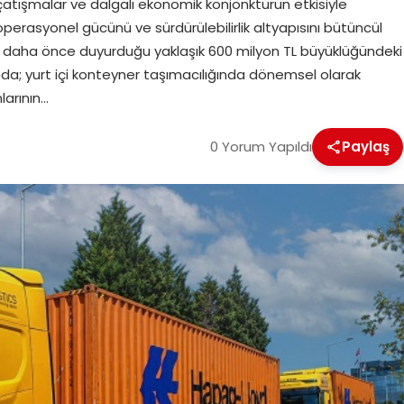
 çatışmalar ve dalgalı ekonomik konjonktürün etkisiyle
operasyonel gücünü ve sürdürülebilirlik altyapısını bütüncül
, daha önce duyurduğu yaklaşık 600 milyon TL büyüklüğündeki
ında; yurt içi konteyner taşımacılığında dönemsel olarak
larının…
0 Yorum Yapıldı
Paylaş