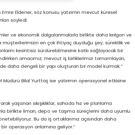
ı Emre Eldener, söz konusu yatırımın mevcut küresel
nları söyledi:
limler ve ekonomik dalgalanmalarla birlikte daha kırılgan ve
 müşterilerimizin en çok ihtiyaç duyduğu şey; süreklilik ve
onlarını kesintisiz sürdürebilmesine katkı sağlayacak bir
dirirken amacımız; mevcut iş birliklerimizi tamamlayan,
nde daha dengeli bir yapı oluşturan bir model kurmak.”
el Müdürü Bilal Yurttaş ise yatırımın operasyonel etkisine
arak yaşanan sıkışıklıklar, sahada hız ve planlama
ımla birlikte liman, depo ve taşıma süreçlerini daha uyumlu
önetebiliyoruz. Bu da iş ortaklarımız açısından daha
ir bir operasyon anlamına geliyor.”