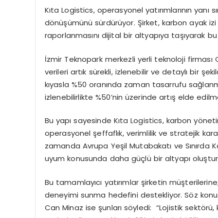
Kıta Logistics, operasyonel yatırımlarının yanı sı
dönüşümünü sürdürüyor. Şirket, karbon ayak iz
raporlanmasını dijital bir altyapıya taşıyarak b
İzmir Teknopark merkezli yerli teknoloji firması 
verileri artık sürekli, izlenebilir ve detaylı bir 
kıyasla %50 oranında zaman tasarrufu sağlanma
izlenebilirlikte %50’nin üzerinde artış elde edil
Bu yapı sayesinde Kıta Logistics, karbon yönetim
operasyonel şeffaflık, verimlilik ve stratejik ka
zamanda Avrupa Yeşil Mutabakatı ve Sınırda 
uyum konusunda daha güçlü bir altyapı oluştur
Bu tamamlayıcı yatırımlar şirketin müşterilerine;
deneyimi sunma hedefini destekliyor. Söz konusu
Can Minaz ise şunları söyledi: “Lojistik sektörü,