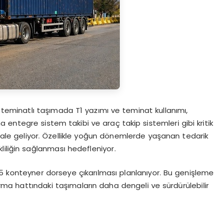
t; teminatlı taşımada T1 yazımı ve teminat kullanımı,
na entegre sistem takibi ve araç takip sistemleri gibi kritik
r hale geliyor. Özellikle yoğun dönemlerde yaşanan tedarik
ekliliğin sağlanması hedefleniyor.
e 25 konteyner dorseye çıkarılması planlanıyor. Bu genişleme
firma hattındaki taşımaların daha dengeli ve sürdürülebilir