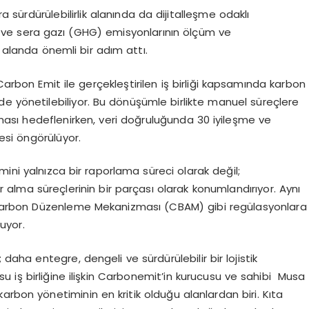
ra sürdürülebilirlik alanında da dijitalleşme odaklı
i ve sera gazı (GHG) emisyonlarının ölçüm ve
u alanda önemli bir adım attı.
Carbon Emit ile gerçekleştirilen iş birliği kapsamında karbon
şekilde yönetilebiliyor. Bu dönüşümle birlikte manuel süreçlere
sı hedeflenirken, veri doğruluğunda 30 iyileşme ve
mesi öngörülüyor.
ini yalnızca bir raporlama süreci olarak değil;
rar alma süreçlerinin bir parçası olarak konumlandırıyor. Aynı
Karbon Düzenleme Mekanizması (CBAM) gibi regülasyonlara
uyor.
 daha entegre, dengeli ve sürdürülebilir bir lojistik
 iş birliğine ilişkin Carbonemit’in kurucusu ve sahibi Musa
 karbon yönetiminin en kritik olduğu alanlardan biri. Kıta