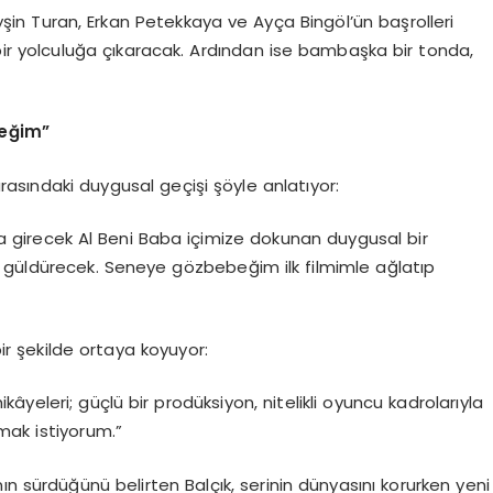
şin Turan, Erkan Petekkaya ve Ayça Bingöl’ün başrolleri
l bir yolculuğa çıkaracak. Ardından ise bambaşka bir tonda,
e
ğim”
asındaki duygusal geçişi şöyle anlatıyor:
a girecek Al Beni Baba içimize dokunan duygusal bir
 güldürecek. Seneye gözbebeğim ilk filmimle ağlatıp
r şekilde ortaya koyuyor:
âyeleri; güçlü bir prodüksiyon, nitelikli oyuncu kadrolarıyla
mak istiyorum.”
n sürdüğünü belirten Balçık, serinin dünyasını korurken yeni