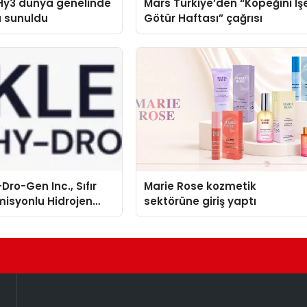
Hy3 dünya genelinde
Mars Türkiye’den “Köpeğini İş
a sunuldu
Götür Haftası” çağrısı
Dro-Gen Inc., Sıfır
Marie Rose kozmetik
isyonlu Hidrojen
sektörüne giriş yaptı
knolojisinde ISO ve
nleyici Onaylarını