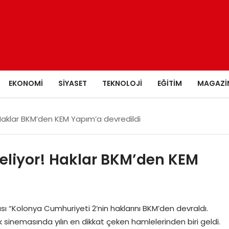
EKONOMI
SIYASET
TEKNOLOJI
EĞITIM
MAGAZI
Haklar BKM’den KEM Yapım’a devredildi
eliyor! Haklar BKM’den KEM
ı “Kolonya Cumhuriyeti 2’nin haklarını BKM’den devraldı.
k sinemasında yılın en dikkat çeken hamlelerinden biri geldi.