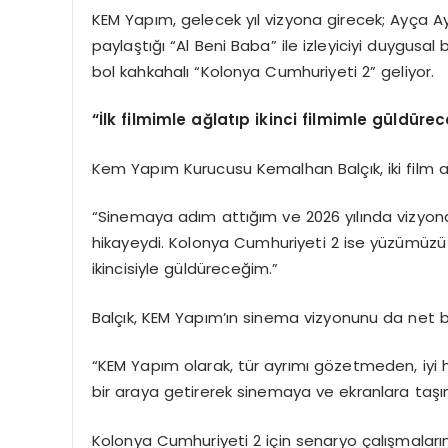
KEM Yapım, gelecek yıl vizyona girecek; Ayça Ay
paylaştığı “Al Beni Baba” ile izleyiciyi duygusa
bol kahkahalı “Kolonya Cumhuriyeti 2” geliyor.
“İlk filmimle ağlatıp ikinci filmimle güldü
rec
Kem Yapım Kurucusu Kemalhan Balçık, iki film ar
“Sinemaya adım attığım ve 2026 yılında vizyon
hikayeydi. Kolonya Cumhuriyeti 2 ise yüzümüzü
ikincisiyle güldüreceğim.”
Balçık, KEM Yapım’ın sinema vizyonunu da net bi
“KEM Yapım olarak, tür ayrımı gözetmeden, iyi hik
bir araya getirerek sinemaya ve ekranlara taşı
Kolonya Cumhuriyeti 2 için senaryo çalışmalarını