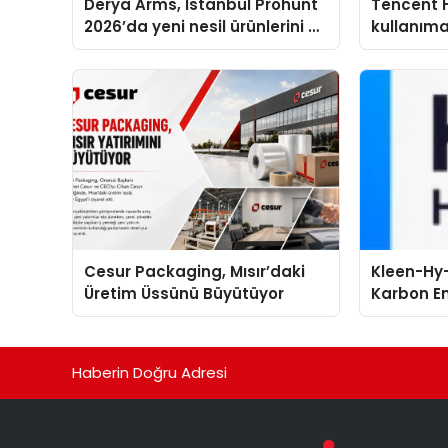
Derya Arms, İstanbul Prohunt
Tencent 
2026’da yeni nesil ürünlerini ve
kullanım
global marka vizyonunu
sergiledi
Cesur Packaging, Mısır’daki
Kleen-Hy-
Üretim Üssünü Büyütüyor
Karbon Em
Isıtma Te
TSSA Düze
Aldı
Haberin Doğru Adresi