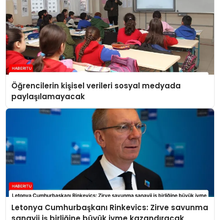
Öğrencilerin kişisel verileri sosyal medyada
paylaşılamayacak
Letonya Cumhurbaşkanı Rinkevics: Zirve savunma
sanayii iş birliğine büyük ivme kazandıracak