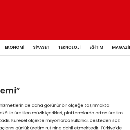
EKONOMI
SIYASET
TEKNOLOJI
EĞITIM
MAGAZI
nemi”
e hizmetlerin de daha görünür bir ölçeğe taşınmakta
ile üretilen müzik içerikleri, platformlarda artan üretim
tadır. Küresel ölçekte milyonlarca kullanıcı, besteden söz
larını günlük üretim rutinine dahil etmektedir. Türkiye’de