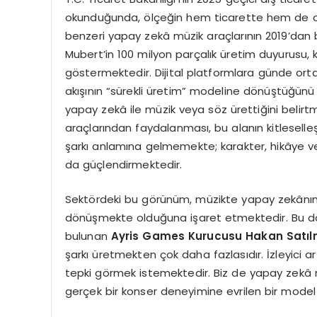
okunduğunda, ölçeğin hem ticarette hem de di
benzeri yapay zekâ müzik araçlarının 2019’dan 
Mubert’in 100 milyon parçalık üretim duyurusu, k
göstermektedir. Dijital platformlara günde orta
akışının “sürekli üretim” modeline dönüştüğünü
yapay zekâ ile müzik veya söz ürettiğini belirt
araçlarından faydalanması, bu alanın kitlesell
şarkı anlamına gelmemekte; karakter, hikâye ve e
da güçlendirmektedir.
Sektördeki bu görünüm, müzikte yapay zekânın 
dönüşmekte olduğuna işaret etmektedir. Bu 
bulunan
Ayris Games Kurucusu Hakan Satıl
şarkı üretmekten çok daha fazlasıdır. İzleyici a
tepki görmek istemektedir. Biz de yapay zekâ m
gerçek bir konser deneyimine evrilen bir model