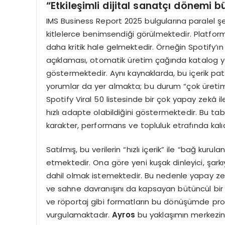
“
Etkileşimli dijital sanatçı d
ö
nemi b
IMS Business Report 2025 bulgularına paralel şek
kitlelerce benimsendiği görülmektedir. Platform
daha kritik hale gelmektedir. Örneğin Spotify’ın
açıklaması, otomatik üretim çağında katalog 
göstermektedir. Aynı kaynaklarda, bu içerik patl
yorumlar da yer almakta; bu durum “çok üretim” 
Spotify Viral 50 listesinde bir çok yapay zekâ il
hızlı adapte olabildiğini göstermektedir. Bu tab
karakter, performans ve topluluk etrafında ka
Satılmış, bu verilerin “hızlı içerik” ile “bağ kuru
etmektedir. Ona göre yeni kuşak dinleyici, şark
dahil olmak istemektedir. Bu nedenle yapay zek
ve sahne davranışını da kapsayan bütüncül bir
ve röportaj gibi formatların bu dönüşümde prova
vurgulamaktadır.
Ayros
bu yaklaşımın merkezinde