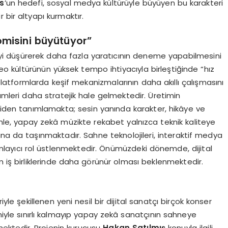
s
’un hedefi, sosyal medya kültürüyle büyüyen bu karakteri
 bir altyapı kurmaktır.
omisini büyütüyor”
yi düşürerek daha fazla yaratıcının deneme yapabilmesini
o kültürünün yüksek tempo ihtiyacıyla birleştiğinde “hız
platformlarda keşif mekanizmalarının daha akıllı çalışmasını
mleri daha stratejik hale gelmektedir. Üretimin
niden tanımlamakta; sesin yanında karakter, hikâye ve
nle, yapay zekâ müzikte rekabet yalnızca teknik kaliteye
ına da taşınmaktadır. Sahne teknolojileri, interaktif medya
layıcı rol üstlenmektedir. Önümüzdeki dönemde, dijital
m iş birliklerinde daha görünür olması beklenmektedir.
riyle şekillenen yeni nesil bir dijital sanatçı birçok konser
imiyle sınırlı kalmayıp yapay zekâ sanatçının sahneye
mektedir. Projenin kurucusu
Hakan Satılmış
konuyla ilgili