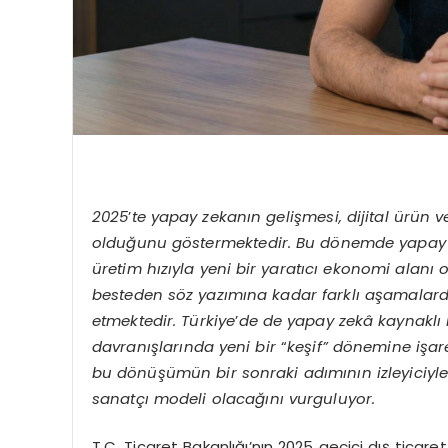
2025
’
te yapay zekanın gelişmesi, dijital ürün 
olduğunu g
östermektedir. Bu d
önemde yapay ze
üretim hızıyla yeni bir yaratıcı ekonomi alanı
besteden s
öz yazımına kadar farklı aşamalard
etmektedir. Türkiye
’
de de yapay zekâ kaynaklı iç
davranışlarında yeni bir
“
keşif” d
önemine işar
bu d
önüşümün bir sonraki adımının izleyiciyle
sanatçı modeli olacağını vurguluyor.
T.C. Ticaret Bakanlığı’nın 2025 geçici dış ticaret