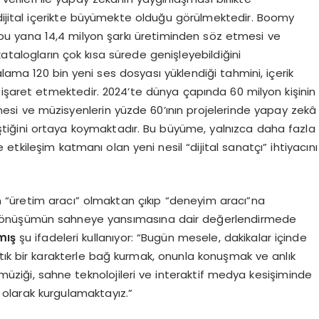
jital içerikte büyümekte olduğu görülmektedir. Boomy
bu yana 14,4 milyon şarkı üretiminden söz etmesi ve
atalogların çok kısa sürede genişleyebildiğini
lama 120 bin yeni ses dosyası yüklendiği tahmini, içerik
 işaret etmektedir. 2024’te dünya çapında 60 milyon kişinin
mesi ve müzisyenlerin yüzde 60’ının projelerinde yapay zekâ
eştiğini ortaya koymaktadır. Bu büyüme, yalnızca daha fazla
tkileşim katmanı olan yeni nesil “dijital sanatçı” ihtiyacını
“üretim aracı” olmaktan çıkıp “deneyim aracı”na
dönüşümün sahneye yansımasına dair değerlendirmede
mış
şu ifadeleri kullanıyor: “Bugün mesele, dakikalar içinde
rtık bir karakterle bağ kurmak, onunla konuşmak ve anlık
üziği, sahne teknolojileri ve interaktif medya kesişiminde
 olarak kurgulamaktayız.”