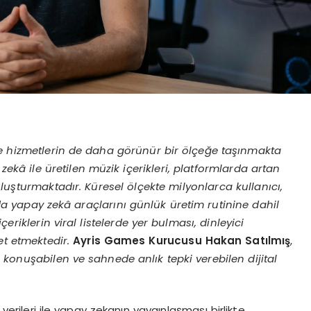
ve hizmetlerin de daha g
örünür bir
ölçeğe taşınmakta
kâ ile üretilen müzik içerikleri, platformlarda artan
 oluşturmaktadır. Küresel
ölçekte milyonlarca kullanıcı,
a yapay zekâ araçlarını günlük üretim rutinine dahil
eriklerin viral listelerde yer bulması, dinleyici
et etmektedir.
Ayris Games Kurucusu Hakan Satılmış
,
 konuşabilen ve sahnede anlık tepki verebilen dijital
 verileri ile yapay zekanın yaygınlaşması birlikte