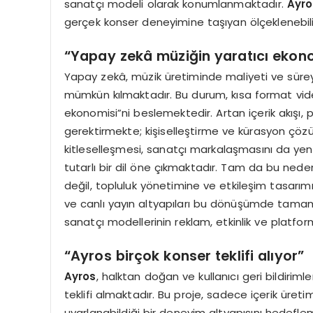
sanatçı modeli olarak konumlanmaktadır.
Ayro
gerçek konser deneyimine taşıyan ölçeklenebilir
“
Yapay zekâ müziğin yaratıcı ekon
Yapay zekâ, müzik üretiminde maliyeti ve süre
mümkün kılmaktadır. Bu durum, kısa format vide
ekonomisi”ni beslemektedir. Artan içerik akışı, 
gerektirmekte; kişiselleştirme ve kürasyon çözü
kitleselleşmesi, sanatçı markalaşmasını da ye
tutarlı bir dil öne çıkmaktadır. Tam da bu nede
değil, topluluk yönetimine ve etkileşim tasarım
ve canlı yayın altyapıları bu dönüşümde tamam
sanatçı modellerinin reklam, etkinlik ve platfor
“
Ayros birçok konser teklifi alıyor”
Ayros
, halktan doğan ve kullanıcı geri bildirimle
teklifi almaktadır. Bu proje, sadece içerik üret
uyarlanabildiği bir deneyim altyapısını hedefle