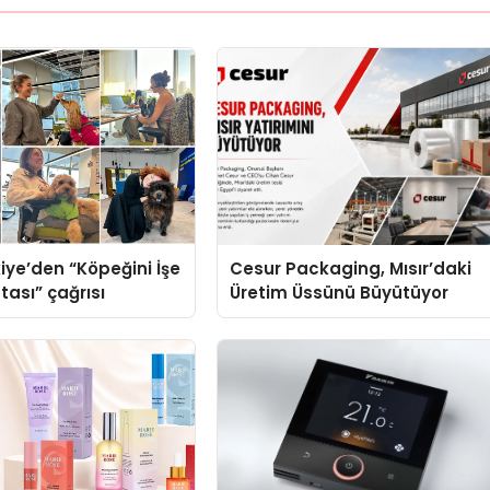
iye’den “Köpeğini İşe
Cesur Packaging, Mısır’daki
tası” çağrısı
Üretim Üssünü Büyütüyor