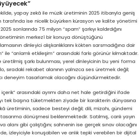
üyüyecek”
ilde, yapay zekâ ile müzik üretiminin 2025 itibarıyla geniş
 tarafında ise nicelik büyürken kürasyon ve kalite yönetimi
 2025 sonlarında 75 milyon “spam” şarkıyı kaldırdığını
yönetiminin merkezî bir konuya dönüştüğünü
amasının dinleyici alışkanlıklarını kökten sarsmadığına dair
ile “anlamlı etkileşim” arasındaki farkı görünür kılmaktadır.
e üretilmiş şarkı bulunması, yerel dinleyicinin bu yeni forma
lo, sıradaki rekabet alanının yalnızca ses üretmek değil;
lıcı deneyim tasarlamak olacağını düşündürmektedir.
lan içerik” arasındaki ayrımı daha net hale getirdiğini ifade
ıyı tek başına tüketmekten ziyade bir karakterin dünyasına
â üretiminin, sadece besteyi değil; dili, mizahı, gündemi
 tasarıma dönüşmesi beklenmektedir. Satılmış, canlı yayın
 alanı gibi çalıştığını; sahnenin ise gerçek sınav olacağını
, izleyiciyle konuşabilen ve anlık tepki verebilen bir dijital