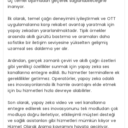
üç temel aşamadan geçerek sağlanabileceğine
inanıyor.
İlk olarak, temel çağrı deneyimini iyileştirmek ve OTT
uygulamalarına karşı rekabet avantajı yaratmak için
yapay zekadan yararlanılmaktadır. Tipik örnekler
arasında akıllı gürültü bastırma ve aramaları daha
sofistike bir iletişim seviyesine yükselten gelişmiş
uzamsal ses daldırma yer alır.
Ardından, gerçek zamanlı çeviri ve akıllı çağrı özetleri
gibi yenilikçi özellikler sunmak için yapay zeka ses
kanallarına entegre edildi. Bu hizmetler terminallere ek
gereklilikler getirmez. Operatörler, yapay zeka odaklı
ses inovasyonlarında ilk hamle avantajını elde etmek
için bu hizmetleri hızla devreye alabilirler.
Son olarak, yapay zeka video ve veri kanallarına
entegre edilerek ses inovasyonunu tek modludan çok
modluya doğru ilerletiyor, etkileşimli müşteri desteği
ve sağlık asistanları gibi hizmetleri mümkün kılıyor ve
Hizmet Olarak Arama kavramını hayata geçiriyor.