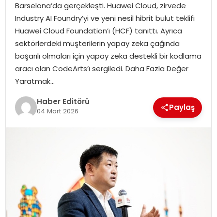
Barselona’da gerçekleşti. Huawei Cloud, zirvede
MAGAZIN
Industry AI Foundry’yi ve yeni nesil hibrit bulut teklifi
Huawei Cloud Foundation’ı (HCF) tanıttı. Ayrıca
SPOR
sektörlerdeki müşterilerin yapay zeka çağında
başarılı olmaları için yapay zeka destekli bir kodlama
YAŞAM
aracı olan CodeArts’ı sergiledi. Daha Fazla Değer
Yaratmak…
Haber Editörü
Paylaş
04 Mart 2026