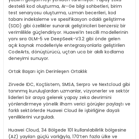
destekli kod oluşturma, Ar-Ge bilgi sohbetleri, birim
test senaryosu oluşturma, uzman becerileri, kod
tabanı indeksleme ve spesifikasyon odaklı geliştirme
(SDD) gibi özellikler sunarak geliştiricileri benzersiz bir
verimlilikle güçlendiriyor. Huawei’in tescilli modellerinin
yanı sıra GLM-5 ve DeepSeek-V3.2 gibi önde gelen
açık kaynak modelleriyle entegrasyonlarla geliştirilen
CodeArts, dönüştürücü, uçtan uca bir akıllı kodlama
deneyimi sunuyor.
Ortak Başarı için Derinleşen Ortaklık
Zirvede IDC, KoçSistem, SMSA, Serpro ve Nextcloud gibi
tanınmış kuruluşlardan uzmanlar, vizyonerler ve sektör
liderleri bir araya gelerek yapay zeka devrimini
yönlendirmeye yönelik ilham verici görüşler paylaştı ve
farklı sektörlerde Huawei Cloud ile işbirliğine dayalı
yeniliklerini vurguladı.
Huawei Cloud, 34 Bölgede 101 kullanılabilirlik bölgesine
(AZ) yayılan güçlü varlığıyla, 170’ten fazla ülke ve