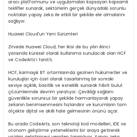
aracı platformunu ve uygulamaları kapsayan kapsamlı
teklifler sunarak, sektörlerin gerçek dünyadaki sorunlu
noktaları yapay zeka ile etkili bir şekilde ele almalarını
sağlıyor.
Huawei Cloud’un Yeni Sürümleri
Zirvede Huawei Cloud, her ikisi de bu yılın ikinci
yarısında küresel olarak kullanıma sunulacak olan HCF
ve CodeArts’ı tanıttı.
HCF, karmaşık BT ortamlarında gezinen hükümetler ve
kuruluşlar için özel olarak tasarlanmış bir sonraki
seviye açıklık, basitlik ve esneklik sunarak hibrit bulut
çözümlerinde devrim yaratıyor. Çevikliği sağlam
güvenlikle sorunsuz bir şekilde harmanlayarak yapay
zekanın benimsenmesini hızlandırır ve kurumların tam
ölçekte dijital ve akıllı hale gelmesinin önünü açar.
Bu arada CodeArts, son teknoloji kod modelleri, IDE ve
otonom geliştirme yeteneklerini bir araya getirerek
yazılım geliştirmeyi yeniden tanımlıyor. Yapay zeka