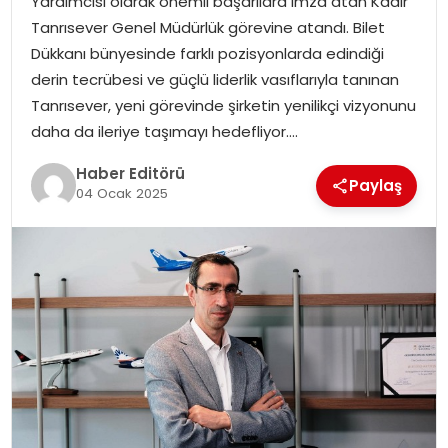
Yardımcısı olarak önemli başarılara imza atan Kadir
MAGAZIN
Tanrısever Genel Müdürlük görevine atandı. Bilet
Dükkanı bünyesinde farklı pozisyonlarda edindiği
SPOR
derin tecrübesi ve güçlü liderlik vasıflarıyla tanınan
Tanrısever, yeni görevinde şirketin yenilikçi vizyonunu
YAŞAM
daha da ileriye taşımayı hedefliyor….
Haber Editörü
Paylaş
04 Ocak 2025