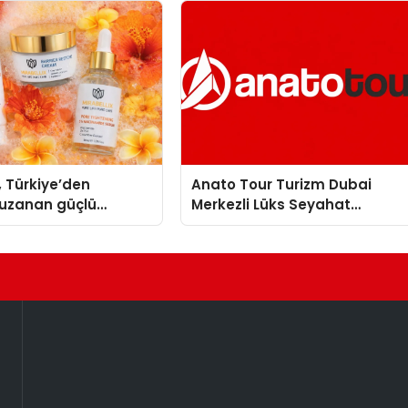
nleyici Onaylarını
, Türkiye’den
Anato Tour Turizm Dubai
uzanan güçlü
Merkezli Lüks Seyahat
ni sürdürüyor
Hizmetleriyle Küresel
Turizmde Öne Çıkıyor