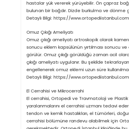
hastalar yük vererek yürüyebilir. Ön çapraz bağ
bulunan bir bağdır. Dizde burkulma ve dönme gi
Detaylı Bilgi: https://www.ortopediistanbul.c
Omuz Çıkığı Ameliyatı
Omuz çıkığı ameliyatı artroskopik olarak kamera 
sonucu eklem kapsülünün yırtılması sonucu v
görülür. Omuz çıkığı görüldüğü zaman acil olarak
çıkığı ameliyatı uygulanır. Bu şekilde tekrarlayan
engellenerek omuz eklemi uzun süre kullanılmas
Detaylı Bilgi: https://www.ortopediistanbul.com
El Cerrahisi ve Mikrocerrahi
El cerrahisi, Ortopedi ve Travmatoloji ve Plasti
yaralanmalarını el cerrahisi uzmanı tedavi eder.
tendon ve kemik hastalıkları, el tümörleri, doğuş
cerrahisi bölümüne randevu alabilmek için Ort
gerekmektedir. Ortopedi İstanbul kliniğinde bu