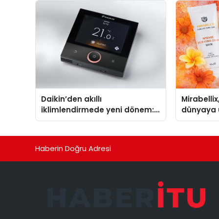
TSSA Düze
Aldı
Daikin’den akıllı
Mirabellix
iklimlendirmede yeni dönem:
dünyaya 
Madoka Plus Türkiye’de
büyümesi
Haberin Doğru Adresi