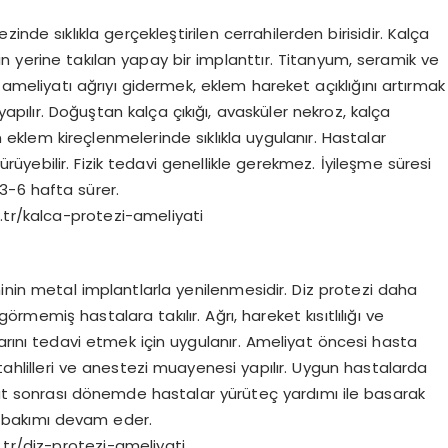
nde sıklıkla gerçekleştirilen cerrahilerden birisidir. Kalça
 yerine takılan yapay bir implanttır. Titanyum, seramik ve
ameliyatı ağrıyı gidermek, eklem hareket açıklığını artırmak
pılır. Doğuştan kalça çıkığı, avasküler nekroz, kalça
klem kireçlenmelerinde sıklıkla uygulanır. Hastalar
yebilir. Fizik tedavi genellikle gerekmez. İyileşme süresi
3-6 hafta sürer.
.tr/kalca-protezi-ameliyati
minin metal implantlarla yenilenmesidir. Diz protezi daha
memiş hastalara takılır. Ağrı, hareket kısıtlılığı ve
arını tedavi etmek için uygulanır. Ameliyat öncesi hasta
hlilleri ve anestezi muayenesi yapılır. Uygun hastalarda
iyat sonrası dönemde hastalar yürüteç yardımı ile basarak
 bakımı devam eder.
.tr/diz-protezi-ameliyati