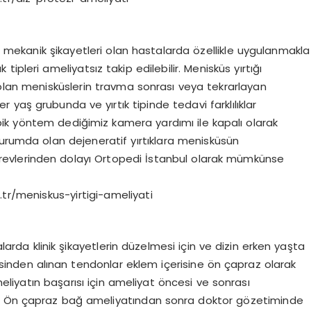
bi mekanik şikayetleri olan hastalarda özellikle uygulanmakla
tık tipleri ameliyatsız takip edilebilir. Menisküs yırtığı
 olan menisküslerin travma sonrası veya tekrarlayan
yaş grubunda ve yırtık tipinde tedavi farklılıklar
opik yöntem dediğimiz kamera yardımı ile kapalı olarak
durumda olan dejeneratif yırtıklara menisküsün
örevlerinden dolayı Ortopedi İstanbul olarak mümkünse
.tr/meniskus-yirtigi-ameliyati
arda klinik şikayetlerin düzelmesi için ve dizin erken yaşta
resinden alınan tendonlar eklem içerisine ön çapraz olarak
Ameliyatın başarısı için ameliyat öncesi ve sonrası
r. Ön çapraz bağ ameliyatından sonra doktor gözetiminde