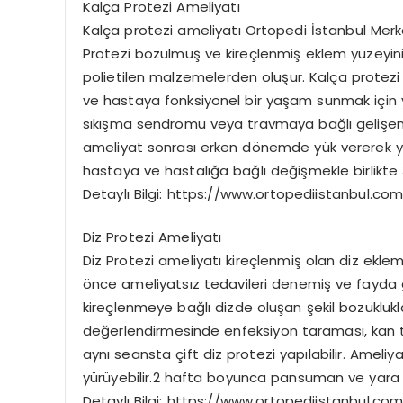
Kalça Protezi Ameliyatı
Kalça protezi ameliyatı Ortopedi İstanbul Merkezi
Protezi bozulmuş ve kireçlenmiş eklem yüzeyinin
polietilen malzemelerden oluşur. Kalça protezi 
ve hastaya fonksiyonel bir yaşam sunmak için ya
sıkışma sendromu veya travmaya bağlı gelişen e
ameliyat sonrası erken dönemde yük vererek yürü
hastaya ve hastalığa bağlı değişmekle birlikte 
Detaylı Bilgi: https://www.ortopediistanbul.com
Diz Protezi Ameliyatı
Diz Protezi ameliyatı kireçlenmiş olan diz ekle
önce ameliyatsız tedavileri denemiş ve fayda gör
kireçlenmeye bağlı dizde oluşan şekil bozuklukl
değerlendirmesinde enfeksiyon taraması, kan ta
aynı seansta çift diz protezi yapılabilir. Amel
yürüyebilir.2 hafta boyunca pansuman ve yara
Detaylı Bilgi: https://www.ortopediistanbul.com