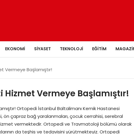
EKONOMI
SIYASET
TEKNOLOJI
EĞITIM
MAGAZI
et Vermeye Başlamıştır!
zi Hizmet Vermeye Başlamıştır!
mıştır! Ortopedi İstanbul Baltalimanı Kemik Hastanesi
i, ön çapraz bağ yaralanmaları, çocuk cerrahisi, serebral
a hizmet vermektedir. Ortopedi ve Travmatoloji bölümü olarak
lıklarının da teşhis ve tedavisini yürütmekteyiz. Ortopedi