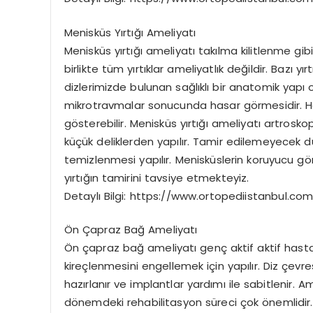
Menisküs Yırtığı Ameliyatı
Menisküs yırtığı ameliyatı takılma kilitlenme gi
birlikte tüm yırtıklar ameliyatlık değildir. Bazı yır
dizlerimizde bulunan sağlıklı bir anatomik yapı
mikrotravmalar sonucunda hasar görmesidir. Her 
gösterebilir. Menisküs yırtığı ameliyatı artrosk
küçük deliklerden yapılır. Tamir edilemeyecek 
temizlenmesi yapılır. Menisküslerin koruyucu g
yırtığın tamirini tavsiye etmekteyiz.
Detaylı Bilgi: https://www.ortopediistanbul.com
Ön Çapraz Bağ Ameliyatı
Ön çapraz bağ ameliyatı genç aktif aktif hastal
kireçlenmesini engellemek için yapılır. Diz çev
hazırlanır ve implantlar yardımı ile sabitlenir. 
dönemdeki rehabilitasyon süreci çok önemlidi