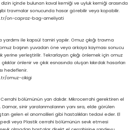
 dizin içinde bulunan kaval kemiği ve uyluk kemiği arasında
bi travmalar sonucunda hasar görebilir veya kopabilir.
om.tr/on-capraz-bag-ameliyati
yardımı ile kapsül tamiri yapılır. Omuz çıkığı travma
e omuz başının yuvadan öne veya arkaya kayması sonucu
 yerine yerleştirilir. Tekrarlayan çıkığı önlemek için omuz
 çıkıklar önlenir ve çıkık esnasında oluşan kıkırdak hasarları
ı hedeflenir.
.tr/omuz-cikigi
k Cerrahi bölümünün yan dalıdır. Mikrocerrahi gerektiren el
 Damar, sinir yaralanmalarının yanı sıra, elde görülen
tan gelen el anomalileri gibi hastalıkları tedavi eder. El
opedi veya Plastik cerrahi bölümünün sevk etmesi
 sevk olmadan hastalar direkt el cerrahisine randevu