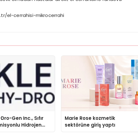
.tr/el-cerrahisi-mikrocerrahi
Dro-Gen Inc., Sıfır
Marie Rose kozmetik
isyonlu Hidrojen
sektörüne giriş yaptı
knolojisinde ISO ve