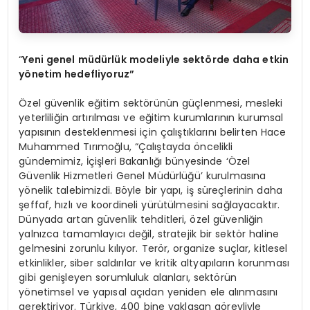
“
Yeni genel müdürlük modeliyle sekt
ö
rde daha etkin
y
ö
netim hedefliyoruz”
Özel güvenlik eğitim sektörünün güçlenmesi, mesleki
yeterliliğin artırılması ve eğitim kurumlarının kurumsal
yapısının desteklenmesi için çalıştıklarını belirten Hace
Muhammed Tırımoğlu, “Çalıştayda öncelikli
gündemimiz, İçişleri Bakanlığı bünyesinde ‘Özel
Güvenlik Hizmetleri Genel Müdürlüğü’ kurulmasına
yönelik talebimizdi. Böyle bir yapı, iş süreçlerinin daha
şeffaf, hızlı ve koordineli yürütülmesini sağlayacaktır.
Dünyada artan güvenlik tehditleri, özel güvenliğin
yalnızca tamamlayıcı değil, stratejik bir sektör haline
gelmesini zorunlu kılıyor. Terör, organize suçlar, kitlesel
etkinlikler, siber saldırılar ve kritik altyapıların korunması
gibi genişleyen sorumluluk alanları, sektörün
yönetimsel ve yapısal açıdan yeniden ele alınmasını
gerektiriyor. Türkiye, 400 bine yaklaşan görevliyle