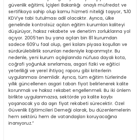
güvenlik eğitimi, İçişleri Bakanlığı onaylı müfredat ve
sertifikaya sahip olup kamu hizmeti niteliği taşıyor, %10
KDV’ye tabi tutulması adil olacaktır. Ayrıca, ülke
genelinde kontrolsüz açılan eğitim kurumları kaliteyi
düşürüyor, haksız rekabete ve denetim zorluklarına yol
açıyor. 2005’ten bu yana açılan bin 81 kurumdan
sadece 609’u faal olup, geri kalanı piyasa koşulları ve
sürdürülebilirlik sorunları nedeniyle kapanmıştır. Bu
nedenle, yeni kurum açılışlarında nüfusa dayalı kota,
coğrafi yoğunluk sınırlaması, asgari fiziki ve eğitici
yeterliliği ve yerel ihtiyaç raporu gibi kriterlerin
uygulanması önemlidir. Ayrıca, tüm eğitim türlerinde
yıllık güncellenen asgari taban fiyat belirlenerek kalite
korunmalı ve haksız rekabet engellenmeli. Bu iki önlem
birlikte uygulanmazsa, sektörde ya kalite kaybı
yaşanacak ya da aşırı fiyat rekabeti sürecektir. Özel
Güvenlik Eğitimcileri Derneği olarak, bu düzenlemelerin
hem sektörü hem de vatandaşları koruyacağına
inanıyoruz.”