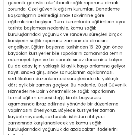
güvenlik görevlisi olur’ ibareli sağlık raporunu almak
zorunda. Özel güvenlik eğitim kurumları, Denetleme
Başkanlığı’nın belirlediği sınav takvimine göre
eğitimlerine başlıyor. Tüm kurumlarda eğitimlerin aynı
tarihte başlaması nedeniyle, kamu sağlık
kuruluşlarındaki yoğunluk ve randevu süreçleri birçok
kursiyerin sağlık raporunu zamanında almasını
engelliyor. Eğitim başlama tarihinden 15-20 gün önce
kaydolan kursiyerler bile raporlarını zamanında temin
edemeyebiliyor ve bir sonraki sınav dönemine kalıyor.
Bu da aday için yaklaşık iki aylık kayıp anlamına geliyor.
Kayıt, sınava giriş, sınav sonuçlarının açıklanması,
sertifikaların düzenlenmesi süreçlerinde de yaklaşık
dört aylık bir zaman geçiyor. Bu nedenle, Özel Güvenlik
Hizmetlerine Dair Yönetmelik’te sağlık raporlarının
temel eğitim öncesi değil, kimlik başvurusu
aşamasında ibraz edilmesi yönünde bir düzenleme
yapılmasını öneriyoruz. Böylece kursiyerler zaman
kaybetmeyecek, sektördeki istihdam ihtiyacı
zamanında karşılanabilecek ve kamu sağlık
kuruluşlarındaki yoğunluk da azalacaktır” ifadelerini