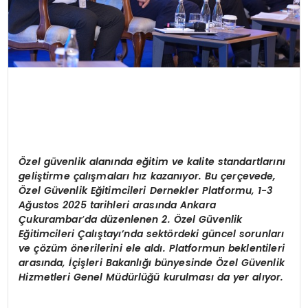
Özel güvenlik alanında eğitim ve kalite standartlarını
geli
ştirme çalışmaları hız kazanıyor. Bu çerç
evede,
Özel Güvenlik Eğitimcileri Dernekler Platformu, 1-3
Ağustos 2025 tarihleri arasında Ankara
Çukurambar
’
da d
üzenlenen 2. Özel Güvenlik
Eğitimcileri Çalıştayı’nda sekt
ö
rdeki gü
ncel so
runları
ve
çözüm
ö
nerilerini ele aldı. Platformun beklentileri
arasında, İçişleri Bakanlığı bünyesinde Özel Güvenlik
Hizmetleri Genel Müdürlüğü kurulması da yer alıyor.