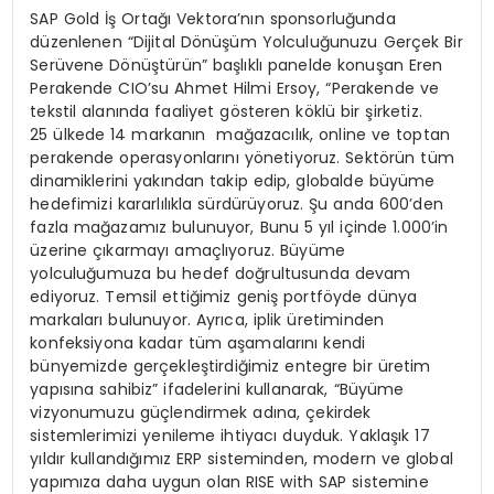
SAP Gold İş Ortağı Vektora’nın sponsorluğunda
düzenlenen “Dijital Dönüşüm Yolculuğunuzu Gerçek Bir
Serüvene Dönüştürün” başlıklı panelde konuşan Eren
Perakende CIO’su Ahmet Hilmi Ersoy, “Perakende ve
tekstil alanında faaliyet gösteren köklü bir şirketiz.
25 ülkede 14 markanın mağazacılık, online ve toptan
perakende operasyonlarını yönetiyoruz. Sektörün tüm
dinamiklerini yakından takip edip, globalde büyüme
hedefimizi kararlılıkla sürdürüyoruz. Şu anda 600’den
fazla mağazamız bulunuyor, Bunu 5 yıl içinde 1.000’in
üzerine çıkarmayı amaçlıyoruz. Büyüme
yolculuğumuza bu hedef doğrultusunda devam
ediyoruz. Temsil ettiğimiz geniş portföyde dünya
markaları bulunuyor. Ayrıca, iplik üretiminden
konfeksiyona kadar tüm aşamalarını kendi
bünyemizde gerçekleştirdiğimiz entegre bir üretim
yapısına sahibiz” ifadelerini kullanarak, “Büyüme
vizyonumuzu güçlendirmek adına, çekirdek
sistemlerimizi yenileme ihtiyacı duyduk. Yaklaşık 17
yıldır kullandığımız ERP sisteminden, modern ve global
yapımıza daha uygun olan RISE with SAP sistemine