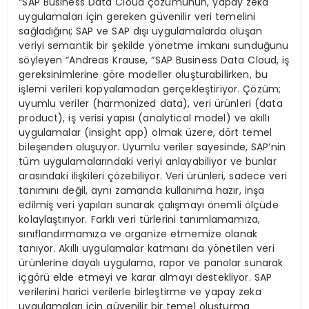
“SAP Business Data Cloud çözümünün, yapay zeka
uygulamaları için gereken güvenilir veri temelini
sağladığını; SAP ve SAP dışı uygulamalarda oluşan
veriyi semantik bir şekilde yönetme imkanı sunduğunu
söyleyen “Andreas Krause, “SAP Business Data Cloud, iş
gereksinimlerine göre modeller oluşturabilirken, bu
işlemi verileri kopyalamadan gerçekleştiriyor. Çözüm;
uyumlu veriler (harmonized data), veri ürünleri (data
product), iş verisi yapısı (analytical model) ve akıllı
uygulamalar (insight app) olmak üzere, dört temel
bileşenden oluşuyor. Uyumlu veriler sayesinde, SAP’nin
tüm uygulamalarındaki veriyi anlayabiliyor ve bunlar
arasındaki ilişkileri çözebiliyor. Veri ürünleri, sadece veri
tanımını değil, aynı zamanda kullanıma hazır, inşa
edilmiş veri yapıları sunarak çalışmayı önemli ölçüde
kolaylaştırıyor. Farklı veri türlerini tanımlamamıza,
sınıflandırmamıza ve organize etmemize olanak
tanıyor. Akıllı uygulamalar katmanı da yönetilen veri
ürünlerine dayalı uygulama, rapor ve panolar sunarak
içgörü elde etmeyi ve karar almayı destekliyor. SAP
verilerini harici verilerle birleştirme ve yapay zeka
uygulamaları için güvenilir bir temel oluşturma