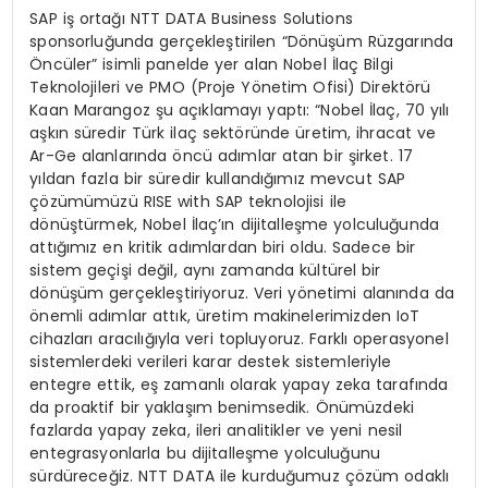
SAP iş ortağı NTT DATA Business Solutions
sponsorluğunda gerçekleştirilen “Dönüşüm Rüzgarında
Öncüler” isimli panelde yer alan Nobel İlaç Bilgi
Teknolojileri ve PMO (Proje Yönetim Ofisi) Direktörü
Kaan Marangoz şu açıklamayı yaptı: “Nobel İlaç, 70 yılı
aşkın süredir Türk ilaç sektöründe üretim, ihracat ve
Ar-Ge alanlarında öncü adımlar atan bir şirket. 17
yıldan fazla bir süredir kullandığımız mevcut SAP
çözümümüzü RISE with SAP teknolojisi ile
dönüştürmek, Nobel İlaç’ın dijitalleşme yolculuğunda
attığımız en kritik adımlardan biri oldu. Sadece bir
sistem geçişi değil, aynı zamanda kültürel bir
dönüşüm gerçekleştiriyoruz. Veri yönetimi alanında da
önemli adımlar attık, üretim makinelerimizden IoT
cihazları aracılığıyla veri topluyoruz. Farklı operasyonel
sistemlerdeki verileri karar destek sistemleriyle
entegre ettik, eş zamanlı olarak yapay zeka tarafında
da proaktif bir yaklaşım benimsedik. Önümüzdeki
fazlarda yapay zeka, ileri analitikler ve yeni nesil
entegrasyonlarla bu dijitalleşme yolculuğunu
sürdüreceğiz. NTT DATA ile kurduğumuz çözüm odaklı