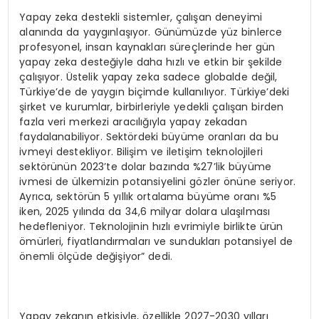
Yapay zeka destekli sistemler, çalışan deneyimi
alanında da yaygınlaşıyor. Günümüzde yüz binlerce
profesyonel, insan kaynakları süreçlerinde her gün
yapay zeka desteğiyle daha hızlı ve etkin bir şekilde
çalışıyor. Üstelik yapay zeka sadece globalde değil,
Türkiye’de de yaygın biçimde kullanılıyor. Türkiye’deki
şirket ve kurumlar, birbirleriyle yedekli çalışan birden
fazla veri merkezi aracılığıyla yapay zekadan
faydalanabiliyor. Sektördeki büyüme oranları da bu
ivmeyi destekliyor. Bilişim ve iletişim teknolojileri
sektörünün 2023’te dolar bazında %27’lik büyüme
ivmesi de ülkemizin potansiyelini gözler önüne seriyor.
Ayrıca, sektörün 5 yıllık ortalama büyüme oranı %5
iken, 2025 yılında da 34,6 milyar dolara ulaşılması
hedefleniyor. Teknolojinin hızlı evrimiyle birlikte ürün
ömürleri, fiyatlandırmaları ve sundukları potansiyel de
önemli ölçüde değişiyor” dedi.
Yapay zekanın etkisiyle, özellikle 2027-2030 yılları