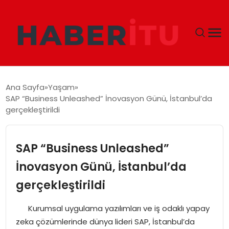
GÜNDEM
Ana Sayfa
Yaşam
SAP “Business Unleashed” İnovasyon Günü, İstanbul’da
DÜNYA
gerçekleştirildi
EKONOMI
SAP “Business Unleashed”
SIYASET
İnovasyon Günü, İstanbul’da
gerçekleştirildi
TEKNOLOJI
Kurumsal uygulama yazılımları ve iş odaklı yapay
EĞITIM
zeka çözümlerinde dünya lideri SAP, İstanbul’da