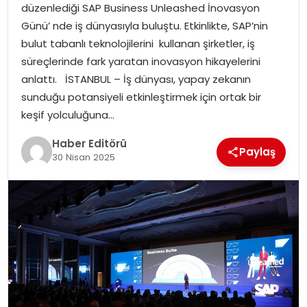
düzenlediği SAP Business Unleashed İnovasyon
MAGAZIN
Günü’ nde iş dünyasıyla buluştu. Etkinlikte, SAP’nin
bulut tabanlı teknolojilerini kullanan şirketler, iş
SPOR
süreçlerinde fark yaratan inovasyon hikayelerini
anlattı. İSTANBUL – İş dünyası, yapay zekanın
YAŞAM
sunduğu potansiyeli etkinleştirmek için ortak bir
keşif yolculuğuna…
Haber Editörü
Paylaş
30 Nisan 2025