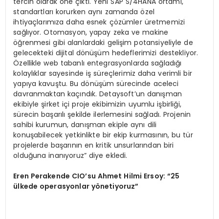
tercih olarak öne çıktı. Yeni SAP S/4HANA ortamı,
standartları korurken aynı zamanda özel
ihtiyaçlarımıza daha esnek çözümler üretmemizi
sağlıyor. Otomasyon, yapay zeka ve makine
öğrenmesi gibi alanlardaki gelişim potansiyeliyle de
gelecekteki dijital dönüşüm hedeflerimizi destekliyor.
Özellikle web tabanlı entegrasyonlarda sağladığı
kolaylıklar sayesinde iş süreçlerimiz daha verimli bir
yapıya kavuştu. Bu dönüşüm sürecinde aceleci
davranmaktan kaçındık. Detaysoft’un danışman
ekibiyle şirket içi proje ekibimizin uyumlu işbirliği,
sürecin başarılı şekilde ilerlemesini sağladı. Projenin
sahibi kurumun, danışman ekiple aynı dili
konuşabilecek yetkinlikte bir ekip kurmasının, bu tür
projelerde başarının en kritik unsurlarından biri
olduğuna inanıyoruz” diye ekledi.
Eren Perakende CIO’su Ahmet Hilmi Ersoy: “25
ülkede operasyonlar y
ö
netiyoruz”