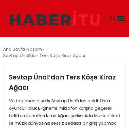
GÜNDEM
Ana Sayfa
Yaşam
Sevtap Ünal’dan Ters Köşe Kiraz Ağacı
DÜNYA
EKONOMI
Sevtap Ünal’dan Ters Köşe Kiraz
Ağacı
SIYASET
Ve beklenen o şarkı Sevtap Ünal’dan geldi. Usta
TEKNOLOJI
oyuncu Haluk Bilginer’le mikrofon karşına geçerek
birlikte okudukları Kiraz Ağacı şarkısı Ada Müzik etiketi
EĞITIM
ile müzik dünyasına sessiz sedasız bir giriş yapmak