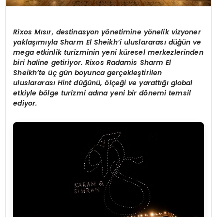
Rixos Mısır, destinasyon y
ö
netimine y
ö
nelik vizyoner
yaklaşımıyla Sharm El Sheikh’
i uluslararası düğün ve
mega etkinlik turizminin yeni küresel merkezlerinden
biri haline getiriyor. Rixos Radamis Sharm El
Sheikh’
te üç gün boyunca gerçekleştirilen
uluslararası
Hint d
üğünü,
ö
lçeği ve yarattığı global
etkiyle b
ö
lge turizmi adına yeni bir d
ö
nemi temsil
ediyor.