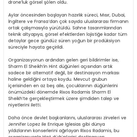
drone’luk görsel şölen oldu.
Aylar öncesinden başlayan hazırlık süreci, Mısır, Dubai,
İngiltere ve Fransa’dan çok sayıda uluslararası firmanın
ortak çalışmasıyla yürütüldü. Sahne tasarımlarından
teknik altyapıya, görsel efektlerden lojistiğe kadar tüm
detaylar gece gündüz süren yoğun bir prodüksiyon
süreciyle hayata geçirildi.
Organizasyonun ardından gelen geri bildirimler ise,
Sharm El Sheikh’in Hint düğünleri açısından artık
sadece bir alternatif değil, bir destinasyon markası
haline geldiğini ortaya koydu. Mevcut grubun
içerisinden en az beş aile, çocuklarının düğünlerini
önümüzdeki dönemde Rixos Radamis Sharm El
Sheikh’te gerçekleştirmek üzere şimdiden talep ve
niyetlerini iletti.
Daha önce devlet başkanlarını, uluslararası zirveleri ve
Jennifer Lopez ile Enrique Iglesias gibi dünya
yıldızlarının konserlerini ağırlayan Rixos Radamis, bu
organizasyonla Hint düğünlerini destinasyon