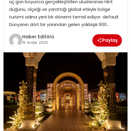
üç gün boyunca gerçekleştirilen uluslararası Hint
MAGAZIN
düğünü, ölçeği ve yarattığı global etkiyle bölge
turizmi adına yeni bir dönemi temsil ediyor. default
SPOR
Dünyanın dört bir yanından gelen yaklaşık 600…
YAŞAM
Haber Editörü
Paylaş
15 Aralık 2025