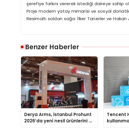
şerefiye farkını vererek istediği daireye sahip o
Proje modern yatay mimarisi ve sosyal donatıl
Resimaltı soldan sağa: İlker Tanerler ve Hakan 
Benzer Haberler
Derya Arms, İstanbul Prohunt
Tencent 
2026’da yeni nesil ürünlerini ve
kullanım
global marka vizyonunu