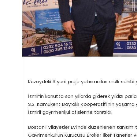
Kuzeydeki 3 yeni proje yatırımcıları mülk sahib
İzmir’in konutta son yıllarda giderek yıldızı par
S.S. Kamukent Bayraklı Kooperatifi’nin yaşama g
İzmirli gayrimenkul ofislerine tanıtıldı.
Bostanlı Vilayetler Evi’nde düzenlenen tanıtım t
Gayrimenkul’un Kurucusu Broker İlker Tanerler 