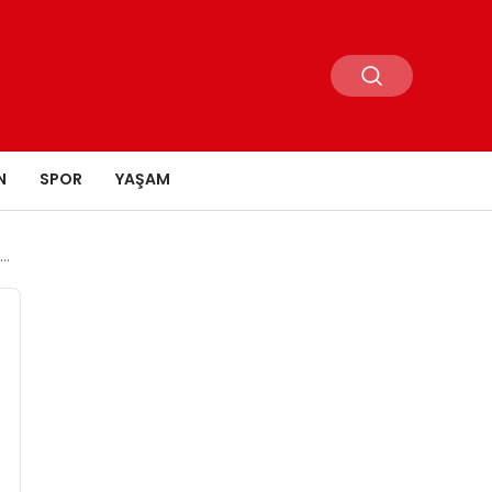
N
SPOR
YAŞAM
r…