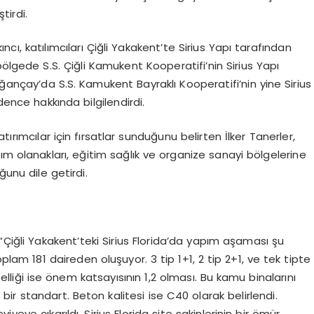
tirdi.
cı, katılımcıları Çiğli Yakakent’te Sirius Yapı tarafından
ı bölgede S.S. Çiğli Kamukent Kooperatifi’nin Sirius Yapı
ğançay’da S.S. Kamukent Bayraklı Kooperatifi’nin yine Sirius
dence hakkında bilgilendirdi.
tırımcılar için fırsatlar sunduğunu belirten İlker Tanerler,
ım olanakları, eğitim sağlık ve organize sanayi bölgelerine
ğunu dile getirdi.
K
 “Çiğli Yakakent’teki Sirius Florida’da yapım aşaması şu
lam 181 daireden oluşuyor. 3 tip 1+1, 2 tip 2+1, ve tek tipte
lliği ise önem katsayısının 1,2 olması. Bu kamu binalarını
bir standart. Beton kalitesi ise C40 olarak belirlendi.
yeye çıkarıldı. Sirius Florida site sakinlerinin bir ömür