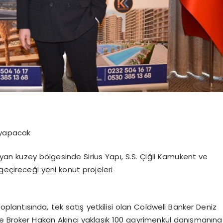
i yapacak
layan kuzey bölgesinde Sirius Yapı, S.S. Çiğli Kamukent ve
eçireceği yeni konut projeleri
oplantısında, tek satış yetkilisi olan Coldwell Banker Deniz
ve Broker Hakan Akıncı yaklaşık 100 gayrimenkul danışmanına