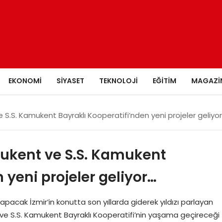
EKONOMI
SIYASET
TEKNOLOJI
EĞITIM
MAGAZI
ve S.S. Kamukent Bayraklı Kooperatifi’nden yeni projeler geliyo
amukent ve S.S. Kamukent
 yeni projeler geliyor…
apacak İzmir’in konutta son yıllarda giderek yıldızı parlayan
t ve S.S. Kamukent Bayraklı Kooperatifi’nin yaşama geçireceği