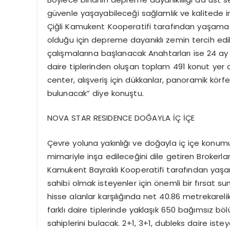
güvenle yaşayabileceği sağlamlık ve kalitede inşa
Çiğli Kamukent Kooperatifi tarafından yaşama g
olduğu için depreme dayanıklı zemin tercih edi
çalışmalarına başlanacak Anahtarları ise 24 ay 
daire tiplerinden oluşan toplam 491 konut yer 
center, alışveriş için dükkanlar, panoramik kör
bulunacak” diye konuştu.
NOVA STAR RESIDENCE DOĞAYLA İÇ İÇE
Çevre yoluna yakınlığı ve doğayla iç içe konu
mimariyle inşa edileceğini dile getiren Brokerlar
Kamukent Bayraklı Kooperatifi tarafından yaş
sahibi olmak isteyenler için önemli bir fırsat su
hisse alanlar karşılığında net 40.86 metrekarel
farklı daire tiplerinde yaklaşık 650 bağımsız bö
sahiplerini bulacak. 2+1, 3+1, dubleks daire is