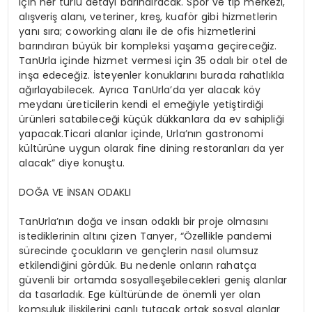
için her türlü detayı barındıracak. Spor ve tıp merkezi,
alışveriş alanı, veteriner, kreş, kuaför gibi hizmetlerin
yanı sıra; coworking alanı ile de ofis hizmetlerini
barındıran büyük bir kompleksi yaşama geçireceğiz.
TanUrla içinde hizmet vermesi için 35 odalı bir otel de
inşa edeceğiz. İsteyenler konuklarını burada rahatlıkla
ağırlayabilecek. Ayrıca TanUrla’da yer alacak köy
meydanı üreticilerin kendi el emeğiyle yetiştirdiği
ürünleri satabileceği küçük dükkanlara da ev sahipliği
yapacak.Ticari alanlar içinde, Urla’nın gastronomi
kültürüne uygun olarak fine dining restoranları da yer
alacak” diye konuştu.
DOĞA VE İNSAN ODAKLI
TanUrla’nın doğa ve insan odaklı bir proje olmasını
istediklerinin altını çizen Tanyer, “Özellikle pandemi
sürecinde çocukların ve gençlerin nasıl olumsuz
etkilendiğini gördük. Bu nedenle onların rahatça
güvenli bir ortamda sosyalleşebilecekleri geniş alanlar
da tasarladık. Ege kültüründe de önemli yer olan
komşuluk ilişkilerini canlı tutacak ortak sosyal alanlar