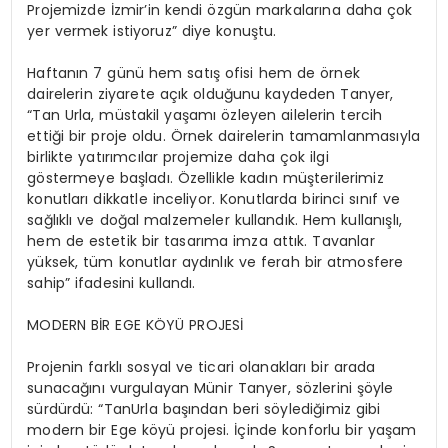
Projemizde İzmir’in kendi özgün markalarına daha çok
yer vermek istiyoruz” diye konuştu.
Haftanın 7 günü hem satış ofisi hem de örnek
dairelerin ziyarete açık olduğunu kaydeden Tanyer,
“Tan Urla, müstakil yaşamı özleyen ailelerin tercih
ettiği bir proje oldu. Örnek dairelerin tamamlanmasıyla
birlikte yatırımcılar projemize daha çok ilgi
göstermeye başladı. Özellikle kadın müşterilerimiz
konutları dikkatle inceliyor. Konutlarda birinci sınıf ve
sağlıklı ve doğal malzemeler kullandık. Hem kullanışlı,
hem de estetik bir tasarıma imza attık. Tavanlar
yüksek, tüm konutlar aydınlık ve ferah bir atmosfere
sahip” ifadesini kullandı.
MODERN BİR EGE KÖYÜ PROJESİ
Projenin farklı sosyal ve ticari olanakları bir arada
sunacağını vurgulayan Münir Tanyer, sözlerini şöyle
sürdürdü: “TanUrla başından beri söylediğimiz gibi
modern bir Ege köyü projesi. İçinde konforlu bir yaşam