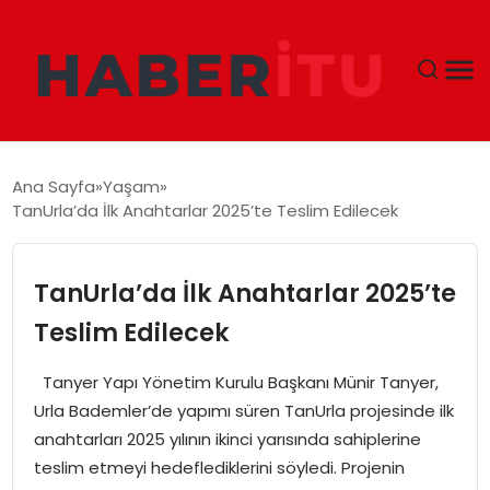
GÜNDEM
Ana Sayfa
Yaşam
TanUrla’da İlk Anahtarlar 2025’te Teslim Edilecek
DÜNYA
EKONOMI
TanUrla’da İlk Anahtarlar 2025’te
Teslim Edilecek
SIYASET
Tanyer Yapı Yönetim Kurulu Başkanı Münir Tanyer,
TEKNOLOJI
Urla Bademler’de yapımı süren TanUrla projesinde ilk
anahtarları 2025 yılının ikinci yarısında sahiplerine
EĞITIM
teslim etmeyi hedeflediklerini söyledi. Projenin