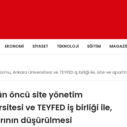
EKONOMI
SIYASET
TEKNOLOJI
EĞITIM
MAGAZI
u, Ankara Üniversitesi ve TEYFED iş birliği ile, site ve apar
ün öncü site yönetim
tesi ve TEYFED iş birliği ile,
arının düşürülmesi