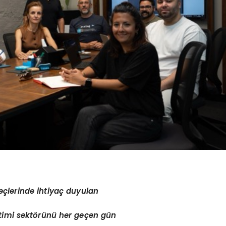
eçlerinde ihtiyaç duyulan
timi sekt
ö
rünü
her ge
ç
en g
ün