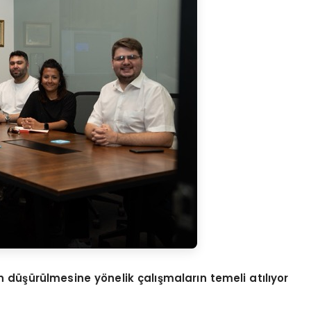
n d
üşürülmesine y
ö
nelik çalışmaların temeli atılıyor