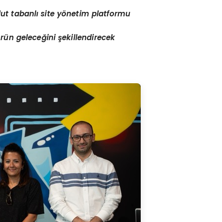
ut tabanlı site y
ö
netim platformu
ö
rün geleceğini şekillendirecek