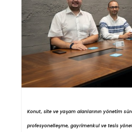
Konut, site ve yaşam alanlarının y
ö
netim sür
profesyonelleşme, gayrimenkul ve tesis y
ö
ne