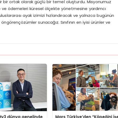
lir bir ortak olarak güçlü bir temel oluşturdu. Misyonumuz
te ve
ö
demeleri küresel
ö
lçekte
y
ö
netmesine
yardımcı
uluslararası ayak izimizi hızlandıracak ve yalnızca bugünün
e
ö
ng
ö
ren
çözümler sunacağız. Sınıfının en iyisi ürünler ve
Hy3 dünya genelinde
Mars Türkiye’den “Köpeğini İş