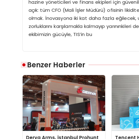
hazine y
ö
neticileri
ve finans ekipleri için güveni
açık:
tü
m CFO (Mali
İş
ler M
üdürü
) ofisinin likidi
olmak. İnovasyona iki kat daha fazla eğilecek, 
zorluklarını karşılamakla kalmayıp yarınınkileri d
ekibimizin gücüyle,
TIS’in
bu
Benzer Haberler
Derya Arms, İstanbul Prohunt
Tencent 