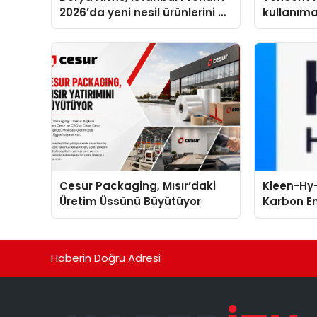
2026’da yeni nesil ürünlerini ve
kullanım
global marka vizyonunu
sergiledi
Cesur Packaging, Mısır’daki
Kleen-Hy-
Üretim Üssünü Büyütüyor
Karbon Em
Isıtma Te
TSSA Düze
Aldı
Haberin Doğru Adresi