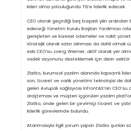
lideri olma yolculuğunda
TIS’e
liderlik edecek.
CEO olarak geçirdiği beş başarılı yılın ardından 
edeceği Y
ö
netim Kurulu Başkan Yardımcısı rolüne
genişleten ve küresel
ö
demeler ve nakit y
ö
net
stratejik olarak satın alınması da dahil olmak 
eski CEO’su
Joerg
Wiemer
, aktif olarak yer a
vadeli vizyonunu desteklemek için derin
sekt
ö
r
Zlatko
, kurumsal yazılım alanında kapsamlı lider
son, ticaret ve varlık y
ö
netimi teknolojisi de da
gelen Avrupalı sağ
lay
ıcısı
Infront
AS’nin
CEO’su o
araştı
rmas
ı
ve
m
üşteri
içg
ö
rüleri
yazılım platf
Zlatko
,
ö
nde
gelen bir çevrimiçi ticaret ve yatır
liderlik g
ö
revlerinde
bulundu.
Atanmasıyla ilgili yorum yapan
Zlatko
şunları s