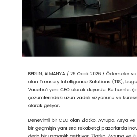
BERLIN, ALMANYA
/ 26 Ocak 2026 /
Ödemeler ve 
olan
Treasury
Intelligence
Solutions (TIS), bug
Vucetic’i
yeni CEO olarak duyurdu. Bu hamle, şirk
çözümlerindeki uzun vadeli vizyonunu ve kürese
olarak geliyor.
Deneyimli bir CEO olan
Zlatko
, Avrupa, Asya ve 
bir geçmişin yanı sıra rekabetçi pazarlarda i
derin bir uzmanlık getiriyor.
Zlatko
, Avrupa ve 