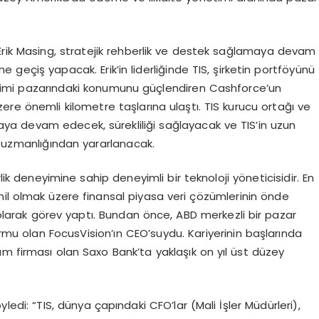
Erik
Masing
, stratejik rehberlik ve destek sağlamaya devam
 geçiş yapacak. Erik’in liderliğinde TIS, şirketin
portf
ö
yünü
imi pazarındaki konumunu güçlendiren
Cashforce’un
üzere
ö
nemli kilometre taşlarına ulaştı. TIS kurucu ortağı ve
lmaya devam edecek, sürekliliği sağlayacak ve
TIS’in
uzun
 uzmanlığından yararlanacak.
lik deneyimine sahip deneyimli bir teknoloji y
ö
neticisidir
. En
hil olmak üzere finansal piyasa veri çözümlerinin
ö
nde
larak g
ö
rev
yaptı. Bundan
ö
nce
, ABD merkezli bir pazar
ormu olan
FocusVision’ın
CEO’suydu. Kariyerinin başlarında
ı
m firmas
ı olan
Saxo
Bank’ta
yaklaşı
k on y
ıl
ü
st d
üzey
ö
yledi
: “TIS, dünya çapındaki
CFO’lar
(Mali İş
ler M
üdürleri
),