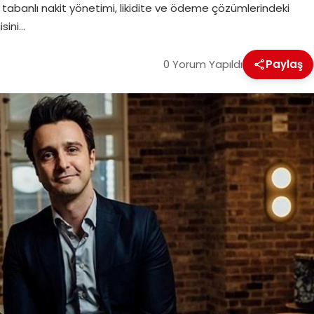
 tabanlı nakit yönetimi, likidite ve ödeme çözümlerindeki
sini…
0 Yorum Yapıldı
Paylaş