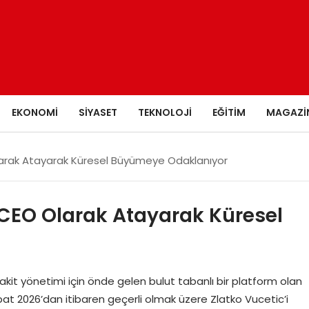
EKONOMI
SIYASET
TEKNOLOJI
EĞITIM
MAGAZI
Olarak Atayarak Küresel Büyümeye Odaklanıyor
i CEO Olarak Atayarak Küresel
it yönetimi için önde gelen bulut tabanlı bir platform olan
bat 2026’dan itibaren geçerli olmak üzere Zlatko Vucetic’i