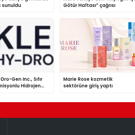
a sunuldu
Götür Haftası” çağrısı
Dro-Gen Inc., Sıfır
Marie Rose kozmetik
isyonlu Hidrojen
sektörüne giriş yaptı
knolojisinde ISO ve
nleyici Onaylarını