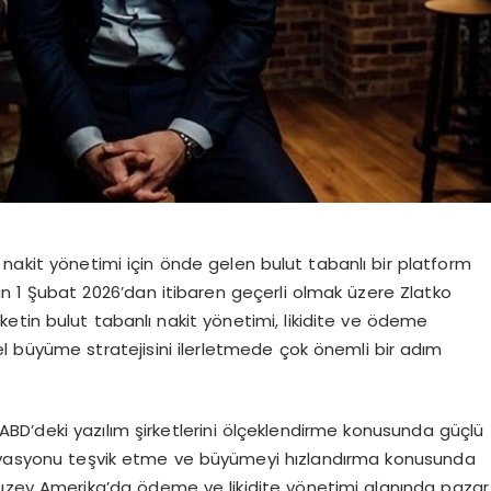
nakit y
ö
netimi için
ö
nde
gelen bulut tabanlı bir platform
ün 1 Şubat 2026’dan itibaren geçerli olmak üzere
Zlatko
etin bulut tabanlı nakit y
ö
netimi, likidite ve
ö
deme
l büyüme stratejisini ilerletmede ç
ok
ö
nemli bir adım
ABD’deki yazılım şirketlerini
ö
lçeklendirme
konusunda güçlü
novasyonu teşvik etme ve büyümeyi hızlandırma konusunda
Kuzey Amerika’da
ö
deme ve likidite y
ö
netimi alanında pazar