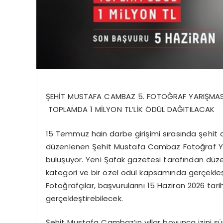
ŞEHİT MUSTAFA CAMBAZ 5. FOTOĞRAF YARIŞMASI
TOPLAMDA 1 MİLYON TL’LİK ÖDÜL DAĞITILACAK
15 Temmuz hain darbe girişimi sırasında şehi
düzenlenen Şehit Mustafa Cambaz Fotoğraf Yarış
buluşuyor. Yeni Şafak gazetesi tarafından düze
kategori ve bir özel ödül kapsamında gerçekleş
Fotoğrafçılar, başvurularını 15 Haziran 2026 tar
gerçekleştirebilecek.
Şehit Mustafa Cambaz’ın yıllar boyunca izini 