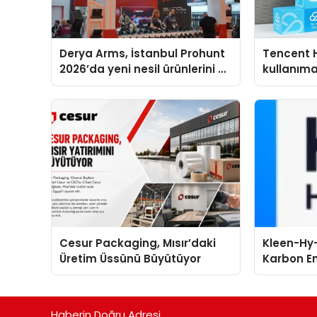
Derya Arms, İstanbul Prohunt
Tencent 
2026’da yeni nesil ürünlerini ve
kullanım
global marka vizyonunu
sergiledi
Cesur Packaging, Mısır’daki
Kleen-Hy-
Üretim Üssünü Büyütüyor
Karbon Em
Isıtma Te
TSSA Düze
Aldı
Haberin Doğru Adresi