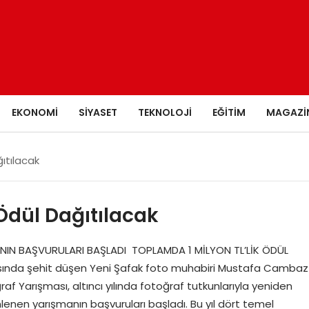
EKONOMI
SIYASET
TEKNOLOJI
EĞITIM
MAGAZI
ğıtılacak
 Ödül Dağıtılacak
IN BAŞVURULARI BAŞLADI TOPLAMDA 1 MİLYON TL’LİK ÖDÜL
asında şehit düşen Yeni Şafak foto muhabiri Mustafa Cambaz
Yarışması, altıncı yılında fotoğraf tutkunlarıyla yeniden
enen yarışmanın başvuruları başladı. Bu yıl dört temel