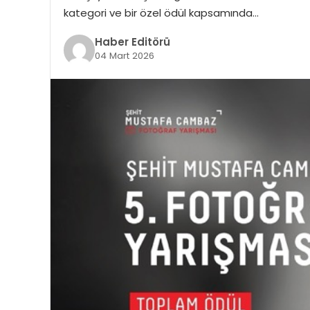
kategori ve bir özel ödül kapsamında…
Haber Editörü
04 Mart 2026