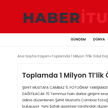
GÜNDEM
DÜNYA
Ana Sayfa
Yaşam
Toplamda 1 Milyon Tl’lik Ödül Da
Toplamda 1 Milyon Tl’lik
ŞEHİT MUSTAFA CAMBAZ 5. FOTOĞRAF YARIŞMASI’N
DAĞITILACAK 15 Temmuz hain darbe girişimi sır
adına düzenlenen Şehit Mustafa Cambaz Fotoğraf 
buluşuyor. Yeni Şafak gazetesi tarafından düzenl