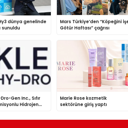
Hy3 dünya genelinde
Mars Türkiye’den “Köpeğini İş
a sunuldu
Götür Haftası” çağrısı
Dro-Gen Inc., Sıfır
Marie Rose kozmetik
isyonlu Hidrojen
sektörüne giriş yaptı
knolojisinde ISO ve
nleyici Onaylarını