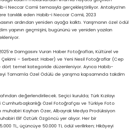
b-i Neccar Camii temasıyla gerçekleştiriliyor. Antakya’nın
lere tanıklık eden Habib-i Neccar Camii, 2023
ının ardından yeniden ayağa kalktı. Yarışmanın özel ödül
dim yapının geçmişini, bugününü ve yeniden yazılan
ekleniyor.
025’e Damgasını Vuran Haber Fotoğrafları, Kültürel ve
ne Çekimi – Serbest Haber) ve Yeni Nesil Fotoğraflar (Cep
 dört temel kategoride düzenleniyor. Ayrıca Habib-
kâyeyi Tamamla Özel Ödülü de yarışma kapsamında takdim
afından değerlendirilecek. Seçici kurulda; Türk Kızılayı
ki Cumhurbaşkanlığı Özel Fotoğrafçısı ve Türkiye Foto
oto muhabiri Kayhan Özer, Albayrak Medya Prodüksiyon
abiri Elif Öztürk Özgöncü yer alıyor. Her bir
5.000 TL, üçüncüye 50.000 TL ödül verilirken; Hikâyeyi