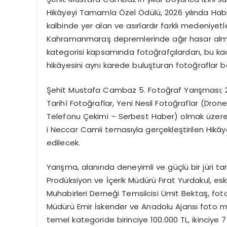
Hikâyeyi Tamamla Özel Ödülü, 2026 yılında Habi
kalbinde yer alan ve asırlardır farklı medeniyet
Kahramanmaraş depremlerinde ağır hasar almas
kategorisi kapsamında fotoğrafçılardan, bu ka
hikâyesini aynı karede buluşturan fotoğraflar b
Şehit Mustafa Cambaz 5. Fotoğraf Yarışması; 2
Tarihî Fotoğraflar, Yeni Nesil Fotoğraflar (Dro
Telefonu Çekimi – Serbest Haber) olmak üzere
i Neccar Camii temasıyla gerçekleştirilen Hi
edilecek.
Yarışma, alanında deneyimli ve güçlü bir jüri tar
Prodüksiyon ve İçerik Müdürü Fırat Yurdakul, es
Muhabirleri Derneği Temsilcisi Ümit Bektaş, f
Müdürü Emir İskender ve Anadolu Ajansı foto muh
temel kategoride birinciye 100.000 TL, ikinciye 7