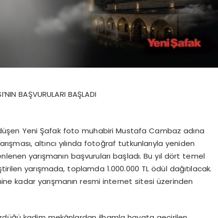
’NIN BAŞVURULARI BAŞLADI
t düşen Yeni Şafak foto muhabiri Mustafa Cambaz adına
ması, altıncı yılında fotoğraf tutkunlarıyla yeniden
nlenen yarışmanın başvuruları başladı. Bu yıl dört temel
tirilen yarışmada, toplamda 1.000.000 TL ödül dağıtılacak.
ihine kadar yarışmanın resmi internet sitesi üzerinden
sürdüğü kadim mekânlardan ilhamla hayata geçirilen