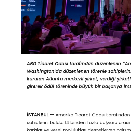
ABD Ticaret Odası tarafından düzenlenen “
Am
Washington’
da d
üzenlenen t
ö
renle sahipleri
kurulan Atlanta merkezli şirket, verdiği şirket
girerek ödül töreninde büyük bir başarıya imz
İSTANBUL —
Amerika Ticaret Odası tarafından ve
sahiplerini buldu. 14 binden fazla başvuru aras
katkılar ve yerel toplulukları destekleyen çalışma