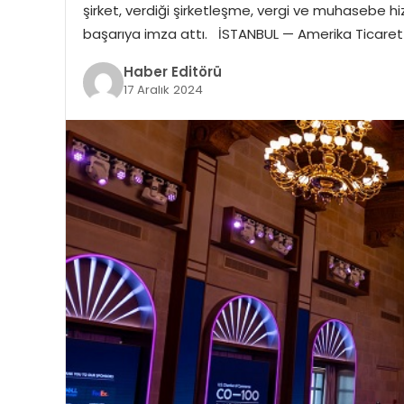
şirket, verdiği şirketleşme, vergi ve muhasebe hiz
başarıya imza attı. İSTANBUL — Amerika Ticaret O
Haber Editörü
17 Aralık 2024