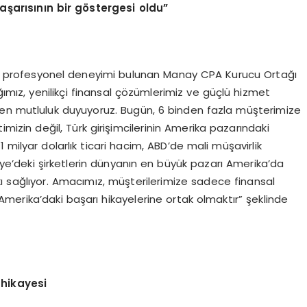
aşarısının bir g
ö
stergesi oldu”
şkın profesyonel deneyimi bulunan Manay CPA Kurucu Ortağı
mız, yenilikçi finansal çözümlerimiz ve güçlü hizmet
ten mutluluk duyuyoruz. Bugün, 6 binden fazla müşterimize
izin değil, Türk girişimcilerinin Amerika pazarındaki
 milyar dolarlık ticari hacim, ABD’de mali müşavirlik
ye’deki şirketlerin dünyanın en büyük pazarı Amerika’da
ı sağlıyor. Amacımız, müşterilerimize sadece finansal
merika’daki başarı hikayelerine ortak olmaktır” şeklinde
 hikayesi