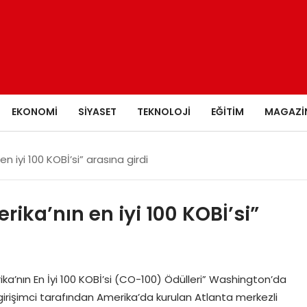
EKONOMI
SIYASET
TEKNOLOJI
EĞITIM
MAGAZI
en iyi 100 KOBİ’si” arasına girdi
rika’nın en iyi 100 KOBİ’si”
a’nın En İyi 100 KOBİ’si (CO-100) Ödülleri” Washington’da
girişimci tarafından Amerika’da kurulan Atlanta merkezli