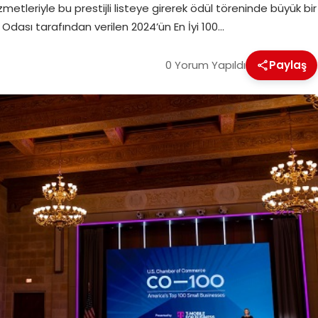
metleriyle bu prestijli listeye girerek ödül töreninde büyük bir
dası tarafından verilen 2024’ün En İyi 100…
0 Yorum Yapıldı
Paylaş