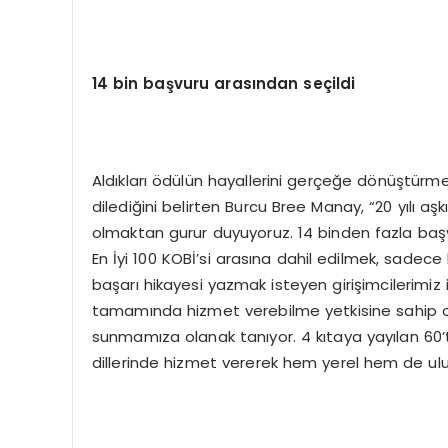
14 bin başvuru arasından seçildi
Aldıkları ödülün hayallerini gerçeğe dönüştürm
dilediğini belirten Burcu Bree Manay, “20 yılı aş
olmaktan gurur duyuyoruz. 14 binden fazla başvu
En İyi 100 KOBİ’si arasına dahil edilmek, sadec
başarı hikayesi yazmak isteyen girişimcilerimiz
tamamında hizmet verebilme yetkisine sahip ol
sunmamıza olanak tanıyor. 4 kıtaya yayılan 60’t
dillerinde hizmet vererek hem yerel hem de ulus