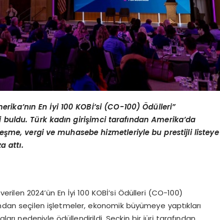
erika
’nı
n En
İ
yi 100 KOB
İ’si (CO-100) Ödülleri”
ni buldu. Türk kadın girişimci tarafından Amerika’da
leşme, vergi ve muhasebe hizmetleriyle bu prestijli listeye
a attı.
rilen 2024’ün En İyi 100 KOBİ’si Ödülleri (CO-100)
ından seçilen işletmeler, ekonomik büyümeye yaptıkları
ları nedeniyle ödüllendirildi. Seçkin bir jüri tarafından