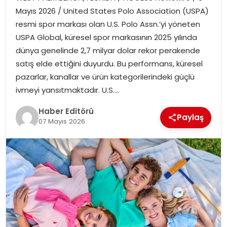
MAGAZIN
Mayıs 2026 / United States Polo Association (USPA)
resmi spor markası olan U.S. Polo Assn.’yi yöneten
SPOR
USPA Global, küresel spor markasının 2025 yılında
dünya genelinde 2,7 milyar dolar rekor perakende
YAŞAM
satış elde ettiğini duyurdu. Bu performans, küresel
pazarlar, kanallar ve ürün kategorilerindeki güçlü
ivmeyi yansıtmaktadır. U.S….
Haber Editörü
Paylaş
07 Mayıs 2026