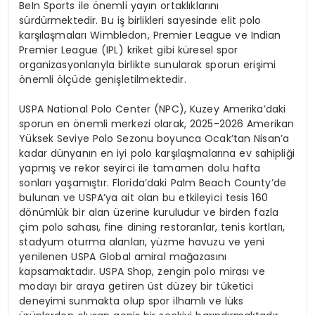
BeIn Sports ile
ö
nemli yay
ı
n ortakl
ı
klar
ı
n
ı
s
ü
rd
ü
rmektedir. Bu i
ş
birlikleri sayesinde elit polo
kar
şı
la
ş
malar
ı
Wimbledon, Premier League ve Indian
Premier League (IPL) kriket gibi k
ü
resel spor
organizasyonlar
ı
yla birlikte sunularak sporun eri
ş
imi
ö
nemli
ö
l
çü
de geni
ş
letilmektedir.
USPA National Polo Center (NPC), Kuzey Amerika
’
daki
sporun en
ö
nemli merkezi olarak, 2025-2026 Amerikan
Y
ü
ksek Seviye Polo Sezonu boyunca Ocak
’
tan Nisan
’
a
kadar d
ü
nyan
ı
n en iyi polo kar
şı
la
ş
malar
ı
na ev sahipli
ğ
i
yapm
ış
ve rekor seyirci ile tamamen dolu hafta
sonlar
ı
ya
ş
am
ış
t
ı
r. Florida
’
daki Palm Beach County
’
de
bulunan ve USPA
’
ya ait olan bu etkileyici tesis 160
d
ö
n
ü
ml
ü
k bir alan
ü
zerine kuruludur ve birden fazla
ç
im polo sahas
ı
, fine dining restoranlar, tenis kortlar
ı
,
stadyum oturma alanlar
ı
, y
ü
zme havuzu ve yeni
yenilenen USPA Global amiral ma
ğ
azas
ı
n
ı
kapsamaktad
ı
r. USPA Shop, zengin polo miras
ı
ve
moday
ı
bir araya getiren
ü
st d
ü
zey bir t
ü
ketici
deneyimi sunmakta olup spor ilhaml
ı
ve l
ü
ks