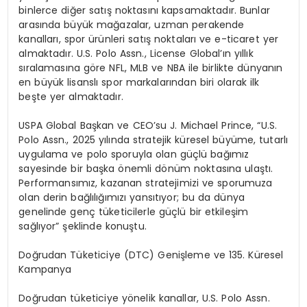
binlerce di
ğ
er sat
ış
noktas
ı
n
ı
kapsamaktad
ı
r. Bunlar
aras
ı
nda b
ü
y
ü
k ma
ğ
azalar, uzman perakende
kanallar
ı
, spor
ü
r
ü
nleri sat
ış
noktalar
ı
ve e-ticaret yer
almaktad
ı
r. U.S. Polo Assn., License Global
’ı
n y
ı
ll
ı
k
s
ı
ralamas
ı
na g
ö
re NFL, MLB ve NBA ile birlikte d
ü
nyan
ı
n
en b
ü
y
ü
k lisansl
ı
spor markalar
ı
ndan biri olarak ilk
be
ş
te yer almaktad
ı
r.
USPA Global Ba
ş
kan ve CEO
’
su J. Michael Prince, “U.S.
Polo Assn., 2025 y
ı
l
ı
nda stratejik k
ü
resel b
ü
y
ü
me, tutarl
ı
uygulama ve polo sporuyla olan g
üç
l
ü
ba
ğı
m
ı
z
sayesinde bir ba
ş
ka
ö
nemli d
ö
n
ü
m noktas
ı
na ula
ş
t
ı
.
Performans
ı
m
ı
z, kazanan stratejimizi ve sporumuza
olan derin ba
ğ
l
ı
l
ığı
m
ı
z
ı
yans
ı
t
ı
yor; bu da d
ü
nya
genelinde gen
ç
t
ü
keticilerle g
üç
l
ü
bir etkile
ş
im
sa
ğ
l
ı
yor”
ş
eklinde konu
ş
tu.
Do
ğ
rudan T
ü
keticiye (DTC) Geni
ş
leme ve 135. K
ü
resel
Kampanya
Do
ğ
rudan t
ü
keticiye y
ö
nelik kanallar, U.S. Polo Assn.