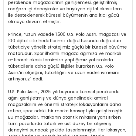
perakende ma
ğ
azalar
ı
n
ı
n geni
ş
lemesi, geli
ş
tirilmi
ş
ma
ğ
aza i
ç
i deneyimler ve b
ü
y
ü
yen dijital ekosistem
ile desteklenerek k
ü
resel b
ü
y
ü
menin ana itici g
ü
c
ü
olmaya devam etmi
ş
tir.
Prince, “Uzun vadede 1.500 U.S. Polo Assn. ma
ğ
azas
ı
ve
100 dijital site hedeflerimiz do
ğ
rultusunda do
ğ
rudan
t
ü
keticiye y
ö
nelik stratejimiz g
üç
l
ü
bir k
ü
resel b
ü
y
ü
me
motorudur. Spor ilhaml
ı
ma
ğ
aza a
ğı
m
ı
za ve markal
ı
e-ticaret ekosistemimize yapt
ığı
m
ı
z yat
ı
r
ı
mlarla
t
ü
keticilerle daha g
üç
l
ü
ili
ş
kiler kurarken U.S. Polo
Assn.
’
in
ö
l
ç
e
ğ
ini, tutarl
ı
l
ığı
n
ı
ve uzun vadeli ivmesini
art
ı
r
ı
yoruz” dedi.
U.S. Polo Assn., 2025 y
ı
l
ı
boyunca k
ü
resel perakende
a
ğı
n
ı
geni
ş
letmi
ş
ve d
ü
nya genelindeki amiral
ma
ğ
azalar
ı
n
ı
ve
ö
nemli stratejik lokasyonlar
ı
n
ı
daha
rafine, spor odakl
ı
bir marka konseptiyle geli
ş
tirmi
ş
tir.
Bu ma
ğ
azalar, markan
ı
n otantik miras
ı
n
ı
yans
ı
t
ı
rken
t
ü
m pazarlarda tutarl
ı
ve
ü
st d
ü
zey bir al
ış
veri
ş
deneyimi sunacak
ş
ekilde tasarlanm
ış
t
ı
r. Her lokasyon,