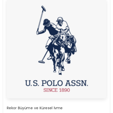
Rekor B
ü
y
ü
me ve K
ü
resel
İ
vme