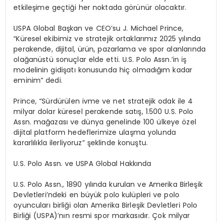
etkile
ş
ime ge
ç
ti
ğ
i her noktada g
ö
r
ü
n
ü
r olacakt
ı
r.
USPA Global Ba
ş
kan ve CEO
’
su J. Michael Prince,
“K
ü
resel ekibimiz ve stratejik ortaklar
ı
m
ı
z 2025 y
ı
l
ı
nda
perakende, dijital,
ü
r
ü
n, pazarlama ve spor alanlar
ı
nda
ola
ğ
an
ü
st
ü
sonu
ç
lar elde etti. U.S. Polo Assn.
’
in i
ş
modelinin gidi
ş
at
ı
konusunda hi
ç
olmad
ığı
m kadar
eminim” dedi.
Prince, “S
ü
rd
ü
r
ü
len ivme ve net stratejik odak ile 4
milyar dolar k
ü
resel perakende sat
ış
, 1.500 U.S. Polo
Assn. ma
ğ
azas
ı
ve d
ü
nya genelinde 100
ü
lkeye
ö
zel
dijital platform hedeflerimize ula
ş
ma yolunda
kararl
ı
l
ı
kla ilerliyoruz”
ş
eklinde konu
ş
tu.
U.S. Polo Assn. ve USPA Global Hakk
ı
nda
U.S. Polo Assn.,
1890 y
ı
l
ı
nda kurulan ve Amerika Birle
ş
ik
Devletleri
’
ndeki en b
ü
y
ü
k polo kul
ü
pleri ve polo
oyuncular
ı
birli
ğ
i olan
Amerika Birle
ş
ik Devletleri Polo
Birli
ğ
i
(USPA)
’
n
ı
n resmi spor markas
ı
d
ı
r.
Ç
ok milyar