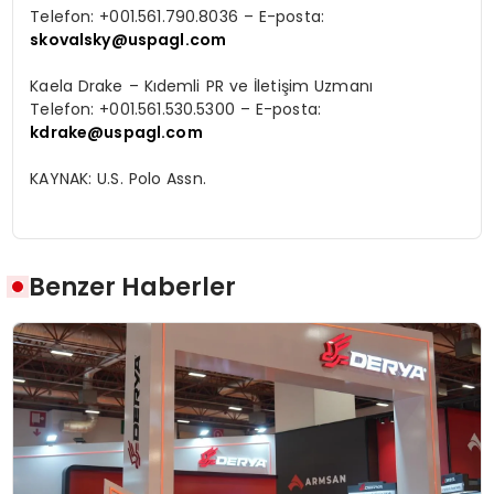
Telefon: +001.561.790.8036
–
E-posta:
skovalsky@uspagl.com
Kaela Drake
–
K
ı
demli PR ve
İ
leti
ş
im Uzman
ı
Telefon: +001.561.530.5300
–
E-posta:
kdrake@uspagl.com
KAYNAK:
U.S. Polo Assn.
Benzer Haberler