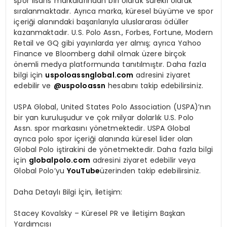
spor lisans markalar
ı
ndan biri olarak s
ü
rekli olarak
s
ı
ralanmaktad
ı
r. Ayr
ı
ca marka, k
ü
resel b
ü
y
ü
me ve spor
i
ç
eri
ğ
i alan
ı
ndaki ba
ş
ar
ı
lar
ı
yla uluslararas
ı ö
d
ü
ller
kazanmaktad
ı
r. U.S. Polo Assn., Forbes, Fortune, Modern
Retail ve GQ gibi yay
ı
nlarda yer alm
ış
; ayr
ı
ca Yahoo
Finance ve Bloomberg dahil olmak
ü
zere bir
ç
ok
ö
nemli medya platformunda tan
ı
t
ı
lm
ış
t
ı
r. Daha fazla
bilgi i
ç
in
uspoloassnglobal.com
adresini ziyaret
edebilir ve
@uspoloassn
hesab
ı
n
ı
takip edebilirsiniz.
USPA Global, United States Polo Association (USPA)
’
n
ı
n
bir yan kurulu
ş
udur ve
ç
ok milyar dolarl
ı
k U.S. Polo
Assn. spor markas
ı
n
ı
y
ö
netmektedir. USPA Global
ayr
ı
ca polo spor i
ç
eri
ğ
i alan
ı
nda k
ü
resel lider olan
Global Polo i
ş
tirakini de y
ö
netmektedir. Daha fazla bilgi
i
ç
in
globalpolo.com
adresini ziyaret edebilir veya
Global Polo
’
yu
YouTube
ü
zerinden takip edebilirsiniz.
Daha Detayl
ı
Bilgi
İç
in
,
İ
leti
ş
im:
Stacey Kovalsky
–
K
ü
resel PR ve
İ
leti
ş
im Ba
ş
kan
Yard
ı
mc
ı
s
ı