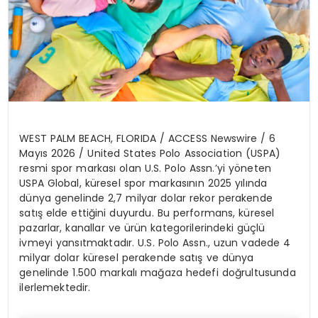
WEST PALM BEACH, FLORIDA / ACCESS Newswire / 6
May
ı
s 2026 /
United States Polo Association (USPA)
resmi spor markas
ı
olan U.S. Polo Assn.
’
y
i y
ö
neten
USPA Global
, k
ü
resel spor markas
ı
n
ı
n 2025 y
ı
l
ı
nda
d
ü
nya genelinde 2,7 milyar dolar rekor perakende
sat
ış
elde etti
ğ
ini duyurdu. Bu performans, k
ü
resel
pazarlar, kanallar ve
ü
r
ü
n kategorilerindeki g
üç
l
ü
ivmeyi yans
ı
tmaktad
ı
r. U.S. Polo Assn., uzun vadede 4
milyar dolar k
ü
resel perakende sat
ış
ve d
ü
nya
genelinde 1.500 markal
ı
ma
ğ
aza hedefi do
ğ
rultusunda
ilerlemektedir.