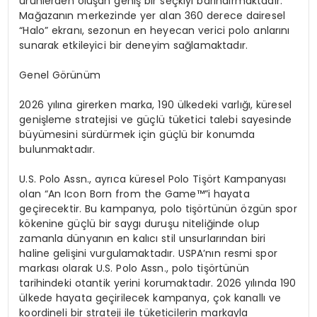
ü
r
ü
nlerden olu
ş
an geni
ş
bir se
ç
kiyi bar
ı
nd
ı
rmaktad
ı
r.
Ma
ğ
azan
ı
n merkezinde yer alan 360 derece dairesel
“
Halo
”
ekran
ı
, sezonun en heyecan verici polo anlar
ı
n
ı
sunarak etkileyici bir deneyim sa
ğ
lamaktad
ı
r.
Genel
G
ö
r
ü
n
ü
m
2026 y
ı
l
ı
na girerken marka, 190
ü
lkedeki varl
ığı
, k
ü
resel
geni
ş
leme stratejisi ve g
üç
l
ü
t
ü
ketici talebi sayesinde
b
ü
y
ü
mesini s
ü
rd
ü
rmek i
ç
in g
üç
l
ü
bir konumda
bulunmaktad
ı
r.
U.S. Polo Assn., ayr
ı
ca k
ü
resel Polo Ti
şö
rt Kampanyas
ı
olan
“
An Icon Born from the Game
™”
i hayata
ge
ç
irecektir. Bu kampanya, polo ti
şö
rt
ü
n
ü
n
ö
zg
ü
n spor
k
ö
kenine g
üç
l
ü
bir sayg
ı
duru
ş
u niteli
ğ
inde olup
zamanla d
ü
nyan
ı
n en kal
ı
c
ı
stil unsurlar
ı
ndan biri
haline geli
ş
ini vurgulamaktad
ı
r. USPA
’
n
ı
n resmi spor
markas
ı
olarak U.S. Polo Assn., polo ti
şö
rt
ü
n
ü
n
tarihindeki otantik yerini korumaktad
ı
r. 2026 y
ı
l
ı
nda 190
ü
lkede hayata ge
ç
irilecek kampanya,
ç
ok kanall
ı
ve
koordineli bir strateji ile t
ü
keticilerin markayla