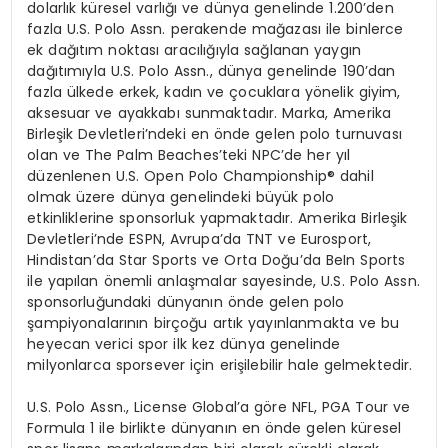
dolarl
ı
k k
ü
resel varl
ığı
ve d
ü
nya genelinde 1.200
’
den
fazla U.S. Polo Assn. perakende ma
ğ
azas
ı
ile binlerce
ek da
ğı
t
ı
m noktas
ı
arac
ı
l
ığı
yla sa
ğ
lanan yayg
ı
n
da
ğı
t
ı
m
ı
yla U.S. Polo Assn., d
ü
nya genelinde 190
’
dan
fazla
ü
lkede erkek, kad
ı
n ve
ç
ocuklara y
ö
nelik giyim,
aksesuar ve ayakkab
ı
sunmaktad
ı
r. Marka, Amerika
Birle
ş
ik Devletleri
’
ndeki en
ö
nde gelen polo turnuvas
ı
olan ve The Palm Beaches
’
teki NPC
’
de her y
ı
l
d
ü
zenlenen U.S. Open Polo Championship
®
dahil
olmak
ü
zere d
ü
nya genelindeki b
ü
y
ü
k polo
etkinliklerine sponsorluk yapmaktad
ı
r. Amerika Birle
ş
ik
Devletleri
’
nde ESPN, Avrupa
’
da TNT ve Eurosport,
Hindistan
’
da Star Sports ve Orta Do
ğ
u
’
da BeIn Sports
ile yap
ı
lan
ö
nemli anla
ş
malar sayesinde, U.S. Polo Assn.
sponsorlu
ğ
undaki d
ü
nyan
ı
n
ö
nde gelen polo
ş
ampiyonalar
ı
n
ı
n bir
ç
o
ğ
u art
ı
k yay
ı
nlanmakta ve bu
heyecan verici spor ilk kez d
ü
nya genelinde
milyonlarca sporsever i
ç
in eri
ş
ilebilir hale gelmektedir.
U.S. Polo Assn., License Global
’
a g
ö
re NFL, PGA Tour ve
Formula 1 ile birlikte d
ü
nyan
ı
n en
ö
nde gelen k
ü
resel