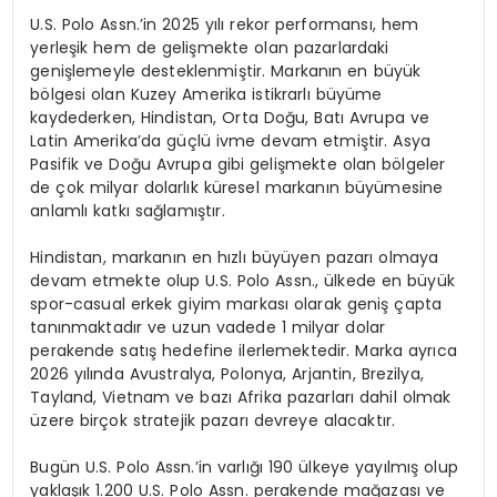
U.S. Polo Assn.
’
in 2025 y
ı
l
ı
rekor performans
ı
, hem
yerle
ş
ik hem de geli
ş
mekte olan pazarlardaki
geni
ş
lemeyle desteklenmi
ş
tir. Markan
ı
n en b
ü
y
ü
k
b
ö
lgesi olan Kuzey Amerika istikrarl
ı
b
ü
y
ü
me
kaydederken, Hindistan, Orta Do
ğ
u, Bat
ı
Avrupa ve
Latin Amerika
’
da g
üç
l
ü
ivme devam etmi
ş
tir. Asya
Pasifik ve Do
ğ
u Avrupa gibi geli
ş
mekte olan b
ö
lgeler
de
ç
ok milyar dolarl
ı
k k
ü
resel markan
ı
n b
ü
y
ü
mesine
anlaml
ı
katk
ı
sa
ğ
lam
ış
t
ı
r.
Hindistan, markan
ı
n en h
ı
zl
ı
b
ü
y
ü
yen pazar
ı
olmaya
devam etmekte olup U.S. Polo Assn.,
ü
lkede en b
ü
y
ü
k
spor-casual erkek giyim markas
ı
olarak geni
ş ç
apta
tan
ı
nmaktad
ı
r ve uzun vadede 1 milyar dolar
perakende sat
ış
hedefine ilerlemektedir. Marka ayr
ı
ca
2026 y
ı
l
ı
nda Avustralya, Polonya, Arjantin, Brezilya,
Tayland, Vietnam ve baz
ı
Afrika pazarlar
ı
dahil olmak
ü
zere bir
ç
ok stratejik pazar
ı
devreye alacakt
ı
r.
Bug
ü
n U.S. Polo Assn.
’
in varl
ığı
190
ü
lkeye yay
ı
lm
ış
olup
yakla
şı
k 1.200 U.S. Polo Assn. perakende ma
ğ
azas
ı
ve