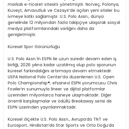
markal
ı
e-ticaret sitesini y
ö
netmi
ş
tir. Norve
ç
, Polonya,
Kuveyt, Arnavutluk ve Cezayir
’
de a
çı
lan yeni siteler bu
ivmeye katk
ı
sa
ğ
lam
ış
t
ı
r. U.S. Polo Assn., d
ü
nya
genelinde 12 milyondan fazla takip
ç
iye ula
ş
arak sosyal
medya platformlar
ı
ndaki varl
ığı
n
ı
daha da
geni
ş
letmi
ş
tir.
K
ü
resel Spor G
ö
r
ü
n
ü
rl
üğü
U.S. Polo Assn.
’
in ESPN ile uzun s
ü
redir devam eden i
ş
birli
ğ
i, 2026 y
ı
l
ı
na kadar uzat
ı
lm
ış
olup polo sporunun
k
ü
resel fark
ı
ndal
ığı
n
ı
art
ı
rmaya devam etmektedir.
USPA National Polo Center
’
da d
ü
zenlenen U.S. Open
Polo Championship
®
, efsanevi ESPN yorumcusu Chris
Fowler
’ı
n sunumuyla lineer ve dijital platformlar
ü
zerinden milyonlarca haneye ula
ş
maktad
ı
r. Di
ğ
er
ö
nemli kar
şı
la
ş
malar ve
ö
d
ü
ll
ü
Breakaway serisi de
ESPN
ü
zerinden yay
ı
nlanmaktad
ı
r.
K
ü
resel
ö
l
ç
ekte U.S. Polo Assn., Avrupa
’
da TNT ve
Eurosport, Hindistan
’
da Star Sports ve Orta Do
ğ
u
’
da