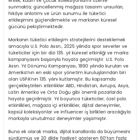
erkek, kad
ı
n ve
ç
ocuk koleksiyonlar
ı
n
ı ö
zenle
sunmakta; g
ü
ncellenmi
ş
ma
ğ
aza tasar
ı
m unsurlar
ı
,
hik
â
ye anlat
ı
m
ı
ve
ü
r
ü
n sunumu ile t
ü
ketici
etkile
ş
imini g
üç
lendirmekte ve markan
ı
n k
ü
resel
g
ü
c
ü
n
ü
peki
ş
tirmektedir.
Markan
ı
n t
ü
ketici etkile
ş
im stratejilerini desteklemek
amac
ı
yla U.S. Polo Assn., 2025 y
ı
l
ı
nda spor severler ve
t
ü
keticiler i
ç
in bir dizi 135. y
ı
l k
ü
resel etkinli
ğ
i ve marka
kampanyas
ı
n
ı
ba
ş
ar
ı
yla hayata ge
ç
irmi
ş
tir. U.S. Polo
Assn. Y
ı
l D
ö
n
ü
m
ü
Kampanyas
ı
, 1890 y
ı
l
ı
nda kurulan ve
Amerika
’
n
ı
n en eski spor y
ö
netim kurulu
ş
lar
ı
ndan biri
olan USPA
’
n
ı
n 135. y
ı
l
ı
n
ı
kutlam
ış
t
ı
r. Bu kapsamda
ger
ç
ekle
ş
tirilen etkinlikler ABD, Hindistan, Avrupa, Asya,
Latin Amerika ve Orta Do
ğ
u gibi
ö
nemli pazarlarda
hayata ge
ç
irilmi
ş
tir. Y
ı
l boyunca t
ü
keticiler;
ö
zel polo
etkinlikleri, ma
ğ
aza i
ç
i etkinlikler, dijital deneyimler,
kaps
ü
l koleksiyonlar ve influencer i
ş
birlikleri arac
ı
l
ığı
yla
markayla unutulmaz deneyimler ya
ş
am
ış
t
ı
r.
Buna ek olarak marka, dijital kanallarda da b
ü
y
ü
mesini
s
ü
rd
ü
rm
üş
ve 20 dilde faaliyet g
ö
steren 60
’
tan fazla