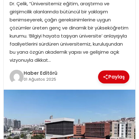
Dr. Çelik, “Üniversitemiz eğitim, araştırma ve
MAGAZIN
girişimcilik alanlarında bütüncül bir yaklaşım
benimseyerek, çağın gereksinimlerine uygun
SPOR
çözümler üreten genç ve dinamik bir yükseköğretim
kurumu. ‘Bilgiyi hayata taşıyan üniversite’ anlayışıyla
YAŞAM
faaliyetlerini sürdüren üniversitemiz, kuruluşundan
bu yana özgün akademik yapısı ve gelişime açık
vizyonuyla dikkat…
Haber Editörü
Paylaş
01 Ağustos 2025