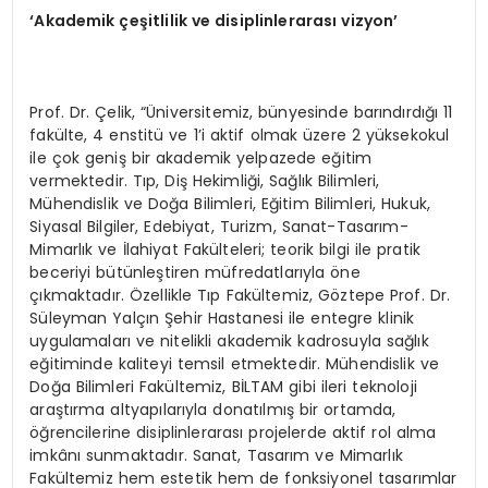
‘Akademik çeşitlilik ve disiplinlerarası vizyon’
Prof. Dr. Çelik, “Üniversitemiz, bünyesinde barındırdığı 11
fakülte, 4 enstitü ve 1’i aktif olmak üzere 2 yüksekokul
ile çok geniş bir akademik yelpazede eğitim
vermektedir. Tıp, Diş Hekimliği, Sağlık Bilimleri,
Mühendislik ve Doğa Bilimleri, Eğitim Bilimleri, Hukuk,
Siyasal Bilgiler, Edebiyat, Turizm, Sanat-Tasarım-
Mimarlık ve İlahiyat Fakülteleri; teorik bilgi ile pratik
beceriyi bütünleştiren müfredatlarıyla öne
çıkmaktadır. Özellikle Tıp Fakültemiz, Göztepe Prof. Dr.
Süleyman Yalçın Şehir Hastanesi ile entegre klinik
uygulamaları ve nitelikli akademik kadrosuyla sağlık
eğitiminde kaliteyi temsil etmektedir. Mühendislik ve
Doğa Bilimleri Fakültemiz, BİLTAM gibi ileri teknoloji
araştırma altyapılarıyla donatılmış bir ortamda,
öğrencilerine disiplinlerarası projelerde aktif rol alma
imkânı sunmaktadır. Sanat, Tasarım ve Mimarlık
Fakültemiz hem estetik hem de fonksiyonel tasarımlar