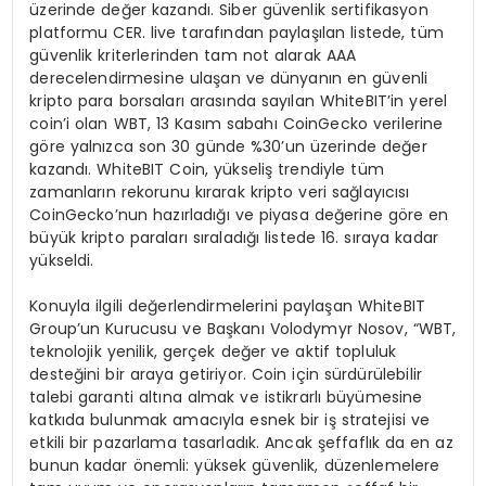
üzerinde değer kazandı. Siber güvenlik sertifikasyon
platformu CER. live tarafından paylaşılan listede, tüm
güvenlik kriterlerinden tam not alarak AAA
derecelendirmesine ulaşan ve dünyanın en güvenli
kripto para borsaları arasında sayılan WhiteBIT’in yerel
coin’i olan WBT, 13 Kasım sabahı CoinGecko verilerine
göre yalnızca son 30 günde %30’un üzerinde değer
kazandı. WhiteBIT Coin, yükseliş trendiyle tüm
zamanların rekorunu kırarak kripto veri sağlayıcısı
CoinGecko’nun hazırladığı ve piyasa değerine göre en
büyük kripto paraları sıraladığı listede 16. sıraya kadar
yükseldi.
Konuyla ilgili değerlendirmelerini paylaşan WhiteBIT
Group’un Kurucusu ve Başkanı Volodymyr Nosov, “WBT,
teknolojik yenilik, gerçek değer ve aktif topluluk
desteğini bir araya getiriyor. Coin için sürdürülebilir
talebi garanti altına almak ve istikrarlı büyümesine
katkıda bulunmak amacıyla esnek bir iş stratejisi ve
etkili bir pazarlama tasarladık. Ancak şeffaflık da en az
bunun kadar önemli: yüksek güvenlik, düzenlemelere