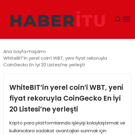
GÜNDEM
Ana Sayfa
Yaşam
WhiteBIT’in yerel coin’i WBT, yeni fiyat rekoruyla
DÜNYA
CoinGecko En İyi 20 Listesi’ne yerleşti
EKONOMI
WhiteBIT’in yerel coin’i WBT, yeni
SIYASET
fiyat rekoruyla CoinGecko En İyi
20 Listesi’ne yerleşti
TEKNOLOJI
Kripto para platformlarında işleyişi kolaylaştırmak ve
EĞITIM
kullanıcılara sadakat avantajları sunmak için