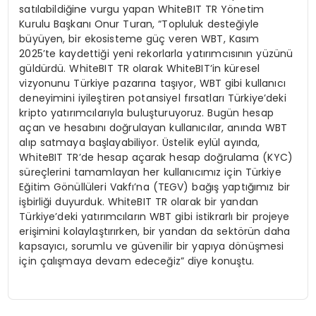
satılabildiğine vurgu yapan WhiteBIT TR Yönetim
Kurulu Başkanı Onur Turan, “Topluluk desteğiyle
büyüyen, bir ekosisteme güç veren WBT, Kasım
2025’te kaydettiği yeni rekorlarla yatırımcısının yüzünü
güldürdü. WhiteBIT TR olarak WhiteBIT’in küresel
vizyonunu Türkiye pazarına taşıyor, WBT gibi kullanıcı
deneyimini iyileştiren potansiyel fırsatları Türkiye’deki
kripto yatırımcılarıyla buluşturuyoruz. Bugün hesap
açan ve hesabını doğrulayan kullanıcılar, anında WBT
alıp satmaya başlayabiliyor. Üstelik eylül ayında,
WhiteBIT TR’de hesap açarak hesap doğrulama (KYC)
süreçlerini tamamlayan her kullanıcımız için Türkiye
Eğitim Gönüllüleri Vakfı’na (TEGV) bağış yaptığımız bir
işbirliği duyurduk. WhiteBIT TR olarak bir yandan
Türkiye’deki yatırımcıların WBT gibi istikrarlı bir projeye
erişimini kolaylaştırırken, bir yandan da sektörün daha
kapsayıcı, sorumlu ve güvenilir bir yapıya dönüşmesi
için çalışmaya devam edeceğiz” diye konuştu.