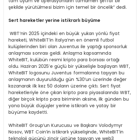
tam uyum ve operasyonların tamamen şeffaf bir
şekilde yürütülmesi bizim için temel bir öncelik” dedi.
Sert hareketler yerine istikrarlı büyüme
WBT’nin 2025 içindeki en büyük yukarı yönlü fiyat
hareketi, WhiteBIT’in İtalya’nın en önemli futbol
kulüplerinden biri olan Juventus ile yaptığı sponsorluk
anlaşması sonrası geldi. Anlaşma kapsamında
WhiteBIT, kulübün resmi kripto para borsası ortağı
oldu. Haziran 2025’e güçlü bir yükselişle başlayan WBT,
WhiteBIT logosunu Juventus formalarına taşıyan bu
anlaşmanın duyurulduğu gün %30’un üzerinde değer
kazanarak ilk kez 50 doların üzerine çıktı. Sert fiyat
hareketleriyle öne çıkan kripto para piyasalarında WBT,
diğer birçok kripto para biriminin aksine, ilk günden bu
yana büyük düşüşler yerine istikrarlı ve yatay bir
büyüme kaydetti.
WhiteBIT Group’un Kurucusu ve Başkanı Volodymyr
Nosov, WBT Coin’in istikrarlı yükselişinde, WhiteBIT’in
teknoloji gücünü zincir üstüne taşıyan ve web3