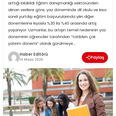
arttığı bildirildi. Eğitim danışmanlığı sektöründen
MAGAZIN
alınan verilere göre, yaz döneminde dil okulu ve kısa
süreli yurtdışı eğitim başvurularında yılın diğer
SPOR
dönemlerine kıyasla %30 ila %40 arasında artış
yaşanıyor. Uzmanlar, bu artışın temel nedeninin yaz
YAŞAM
döneminin öğrenciler tarafından “tatilden çok
yatırım dönemi” olarak görülmeye…
Haber Editörü
Paylaş
14 Mayıs 2026