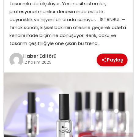
tasarımla da ölçülüyor. Yeni nesil sistemler,
MAGAZIN
profesyonel manikür deneyiminde estetik,
dayanıklılık ve hijyeni bir arada sunuyor. İSTANBUL —
SPOR
Tırnak sanatı, kişisel bakımın ötesine geçerek adeta
kendini ifade biçimine dönüşüyor. Renk, doku ve
YAŞAM
tasarım çeşitliliğiyle öne çıkan bu trend…
Haber Editörü
Paylaş
12 Kasım 2025