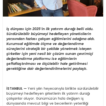
İş dünyası iç
in 2025
’
in ilk yatırı
m dura
ğı belli oldu.
Sürdürülebilir büyümeyi hedefleyen y
ö
neticilerin
yarısından fazlası çalışan eğitimlerini odağına aldı.
Kurumsal eğitimde
ö
lçme ve değerlendirme
süreçlerini stratejik bir şekilde y
ö
netmek isteyen
şirketler için yeni nesil bir çözüm sunan çevrimiç
i
de
ğerlendirme platformu ise eğitimlerin
şeffaflaştırılması
ve
ö
lçülebilir hale getirilmesi
gerektiğine dair değerlendirilmelerini paylaştı.
İSTANBUL
—
Yeni yılın heyecanıyla birlikte sürdürülebilir
büyümeyi hedefleyen şirketlerin ilk yatırım durağı
çalışanlar oluyor. Günümüzün hızla değişen iş
dünyasında mevcut bilgi ve becerilerin yeterliliği