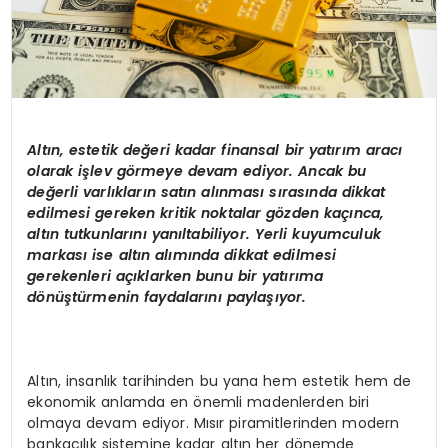
Altın, estetik değeri kadar finansal bir yatırım aracı
olarak iş
lev g
ö
rmeye devam ediyor. Ancak bu
değerli varlıkların satın alınması sırasında dikkat
edilmesi gereken kritik noktalar g
ö
zden kaçı
nca,
alt
ın tutkunlarını yanıltabiliyor. Yerli kuyumculuk
markası
ise alt
ın alımında dikkat edilmesi
gerekenleri açıklarken bunu bir yatırı
ma
d
ö
nüştürmenin faydalarını paylaşıyor.
Altın, insanlık tarihinden bu yana hem estetik hem de
ekonomik anlamda en önemli madenlerden biri
olmaya devam ediyor. Mısır piramitlerinden modern
bankacılık sistemine kadar altın her dönemde