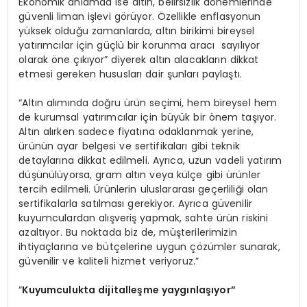
Ekonomik anlamda ise altın, belirsizlik dönemlerinde
güvenli liman işlevi görüyor. Özellikle enflasyonun
yüksek olduğu zamanlarda, altın birikimi bireysel
yatırımcılar için güçlü bir korunma aracı sayılıyor
olarak öne çıkıyor” diyerek altın alacakların dikkat
etmesi gereken hususları dair şunları paylaştı.
“Altın alımında doğru ürün seçimi, hem bireysel hem
de kurumsal yatırımcılar için büyük bir önem taşıyor.
Altın alırken sadece fiyatına odaklanmak yerine,
ürünün ayar belgesi ve sertifikaları gibi teknik
detaylarına dikkat edilmeli. Ayrıca, uzun vadeli yatırım
düşünülüyorsa, gram altın veya külçe gibi ürünler
tercih edilmeli. Ürünlerin uluslararası geçerliliği olan
sertifikalarla satılması gerekiyor. Ayrıca güvenilir
kuyumculardan alışveriş yapmak, sahte ürün riskini
azaltıyor. Bu noktada biz de, müşterilerimizin
ihtiyaçlarına ve bütçelerine uygun çözümler sunarak,
güvenilir ve kaliteli hizmet veriyoruz.”
“
Kuyumculukta dijitalleşme yaygınlaşıyor”