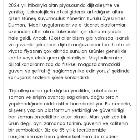
2024 yılı itibarıyla altın piyasasında dijitalleşme ve
yenilikçi teknolojilerin etkisi giderek artırdığının altını
çizen Güneş Kuyumculuk Yönetim Kurulu Üyesi Enes
Duman, “Mobil uygulamalar ve e-ticaret platformları
üzerinden altın alımı, tüketiciler için daha erişilebilir
hale geldi. Ancak, tüketiciler bizim gibi yalnızca lisanslı
ve güvenilir şirketlerin dijital mağazalarını tercih etmeli.
Piyasa fiyatının çok altında sunulan ürünler genellikle
sahte veya eksik gramajlı olabiliyor. Müşterilerimize
dijital kanallarımızda da fiziksel mağazalarımızdaki
güveni ve şeffaflığı sağlamayı ilke ediniyoruz” şeklinde
konuşarak sözlerini şöyle sonlandırdı:
“Dijitalleşmenin getirdiği bu yenilikler, tüketicilere
zaman ve erişim avantajı sağlarken, doğru tercih
yapılmadığında ciddi riskler barındırabiliyor. Bu nedenle,
alışveriş yapılan platformun yetkinliği ve güvenilirliği
her zaman öncelikli bir kriter olmalı. Altın, yalnızca bir
ürün değil, aynı zamanda tarihin, güvenin ve kalitenin
bir sembolüdür. Biz de 65 yıllık tecrübemizle
müşterilerimize hem geleneksel hem de modern