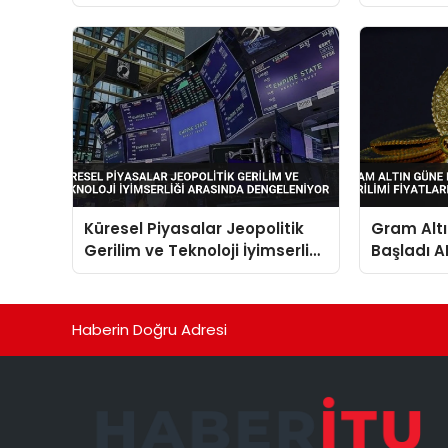
Onayladı
Küresel Piyasalar Jeopolitik
Gram Alt
Gerilim ve Teknoloji İyimserliği
Başladı A
Arasında Dengeleniyor
Fiyatları E
Haberin Doğru Adresi