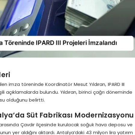
leri
len imza töreninde Koordinatör Mesut Yıldıran, IPARD III
li açıklamalarda bulundu. Yıldıran, birinci çağrı döneminde
su olduğunu belirtti.
lya’da Süt Fabrikası Modernizasyonu
 arasında Çavdır ilçesinde kurulacak soğuk hava deposu ve
nun yer aldığını aktardı. Antalya’daki 43 milyon lira yatırım