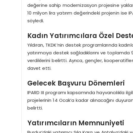
değerine sahip modernizasyon projesine yaklaşı
10 milyon lira yatırım değerindeki projenin ise
söyledi.
Kadın Yatırımcılara Özel Dest
Yıldıran, TKDK’nin destek programlarında kadınla
yatırımcıya destek sağladıklarını ve toplamda 9
verdiklerini belirtti. Ayrıca, gençler, kooperatif
davet etti.
Gelecek Başvuru Dönemleri
IPARD III programı kapsamında hayvancılıkla ilgi
projelerinin 14 Ocak’a kadar alınacağını duyuran 
belirtti.
Yatırımcıların Memnuniyeti
Burdur’daki yatırımcı Sıla Kara ve Antalya’daki