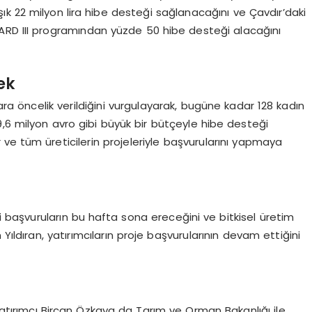
k 22 milyon lira hibe desteği sağlanacağını ve Çavdır’daki
 IPARD III programından yüzde 50 hibe desteği alacağını
ek
ra öncelik verildiğini vurgulayarak, bugüne kadar 128 kadın
,6 milyon avro gibi büyük bir bütçeyle hibe desteği
ler ve tüm üreticilerin projeleriyle başvurularını yapmaya
li başvuruların bu hafta sona ereceğini ve bitkisel üretim
Yıldıran, yatırımcıların proje başvurularının devam ettiğini
 yatırımcı Bircan Özkaya da Tarım ve Orman Bakanlığı ile