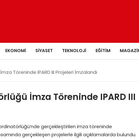
EKONOMI
SIYASET
TEKNOLOJI
EĞITIM
MAGAZI
İmza Töreninde IPARD III Projeleri İmzalandı
örlüğü İmza Töreninde IPARD III
 Koordinatörlüğü’nde gerçekleştirilen imza töreninde
psamında gerçekleşen projelerle ilgili açıklamalarda bulundu.