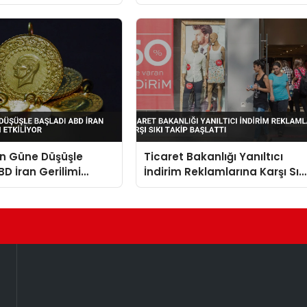
İhracat Arttı
ın Güne Düşüşle
Ticaret Bakanlığı Yanıltıcı
BD İran Gerilimi
İndirim Reklamlarına Karşı Sık
tkiliyor
Takip Başlattı