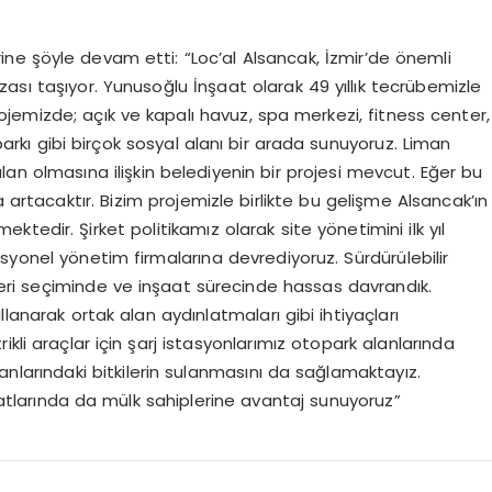
ne şöyle devam etti: “Loc’al Alsancak, İzmir’de önemli
ası taşıyor. Yunusoğlu İnşaat olarak 49 yıllık tecrübemizle
 Projemizde; açık ve kapalı havuz, spa merkezi, fitness center,
arkı gibi birçok sosyal alanı bir arada sunuyoruz. Liman
alan olmasına ilişkin belediyenin bir projesi mevcut. Eğer bu
rtacaktır. Bizim projemizle birlikte bu gelişme Alsancak’ın
edir. Şirket politikamız olarak site yönetimini ilk yıl
syonel yönetim firmalarına devrediyoruz. Sürdürülebilir
eri seçiminde ve inşaat sürecinde hassas davrandık.
lanarak ortak alan aydınlatmaları gibi ihtiyaçları
trikli araçlar için şarj istasyonlarımız otopark alanlarında
nlarındaki bitkilerin sulanmasını da sağlamaktayız.
idatlarında da mülk sahiplerine avantaj sunuyoruz”