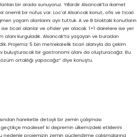
anları bir arada sunuyoruz. Yıllardır Alsancak’ta ikamet
nemli bir nüfus var. Loc’al Alsancak konut, ofis ve ticari
en yaşam alanlarını ayrı tuttuk. A ve B bloktaki konutların
 ise ticari alanlar ve ofisler yer alacak. 1+1 dairelere ise yer
şam alanı kurguladık. Alsancak’ta yaşayan ve buradan
k. Projemiz 5 bin metrekarelik ticari alanıyla da çekim
ı buluşturacak bir gastronomi alanı da oluşturacağız. Bu
özüm ortaklığı yapacağız” diye konuştu.
ından hareketle detaylı bir zemin çalışması
r geçtikçe maalesef ki depremin ülkemizdeki etkilerini
 bu nedenle projemizin zemin güçlendirme çalışmalarına