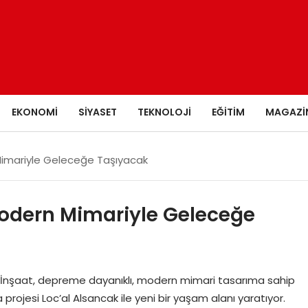
EKONOMI
SIYASET
TEKNOLOJI
EĞITIM
MAGAZI
Mimariyle Geleceğe Taşıyacak
odern Mimariyle Geleceğe
 İnşaat, depreme dayanıklı, modern mimari tasarıma sahip
 projesi Loc’al Alsancak ile yeni bir yaşam alanı yaratıyor.