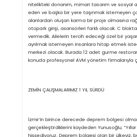
nitelikteki donanım, mimari tasarım ve sosyal al
eden ve başka bir yere taşınmak istemeyen çok ö
alanlardan oluşan karma bir proje olmasına rağm
otopark girişi, asansörleri farklı olacak. C blokta
vermedik. Ailelerin tercih edeceği özel bir ya
ayrılmak istemeyen insanlara hitap etmek istedi
merkezi olacak. Burada 12 adet gurme restoran
konuda profesyonel AVM yönetim firmalarıyla ç
ZEMİN ÇALIŞMALARIMIZ 1 YIL SÜRDÜ
İzmir’in birince derecede deprem bölgesi olmas
gerçekleştirdiklerini kaydeden Yunusoğlu; “Yılla
hissediyoruz. Deprem bölgesi olan bir ülkeyiz,