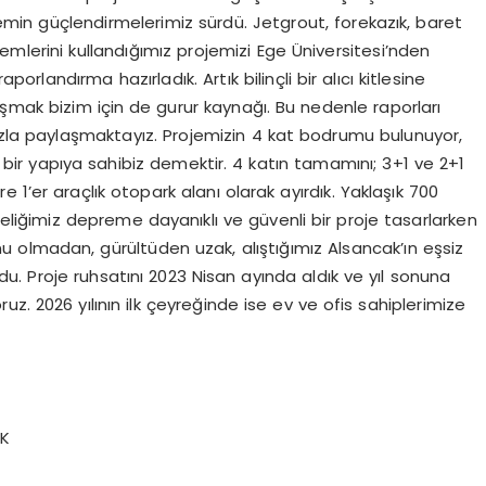
emin güçlendirmelerimiz sürdü. Jetgrout, forekazık, baret
emlerini kullandığımız projemizi Ege Üniversitesi’nden
orlandırma hazırladık. Artık bilinçli bir alıcı kitlesine
laşmak bizim için de gurur kaynağı. Bu nedenle raporları
ızla paylaşmaktayız. Projemizin 4 kat bodrumu bulunuyor,
bir yapıya sahibiz demektir. 4 katın tamamını; 3+1 ve 2+1
re 1’er araçlık otopark alanı olarak ayırdık. Yaklaşık 700
eliğimiz depreme dayanıklı ve güvenli bir proje tasarlarken
nu olmadan, gürültüden uzak, alıştığımız Alsancak’ın eşsiz
. Proje ruhsatını 2023 Nisan ayında aldık ve yıl sonuna
z. 2026 yılının ilk çeyreğinde ise ev ve ofis sahiplerimize
AK