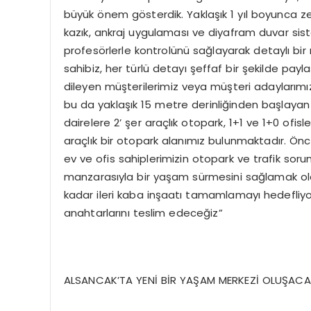
büyük önem gösterdik. Yaklaşık 1 yıl boyunca z
kazık, ankraj uygulaması ve diyafram duvar sist
profesörlerle kontrolünü sağlayarak detaylı bir rap
sahibiz, her türlü detayı şeffaf bir şekilde pay
dileyen müşterilerimiz veya müşteri adaylarım
bu da yaklaşık 15 metre derinliğinden başlayan 
dairelere 2’ şer araçlık otopark, 1+1 ve 1+0 ofisle
araçlık bir otopark alanımız bulunmaktadır. Önc
ev ve ofis sahiplerimizin otopark ve trafik soru
manzarasıyla bir yaşam sürmesini sağlamak oldu
kadar ileri kaba inşaatı tamamlamayı hedefliyoru
anahtarlarını teslim edeceğiz”
ALSANCAK’TA YENİ BİR YAŞAM MERKEZİ OLUŞAC