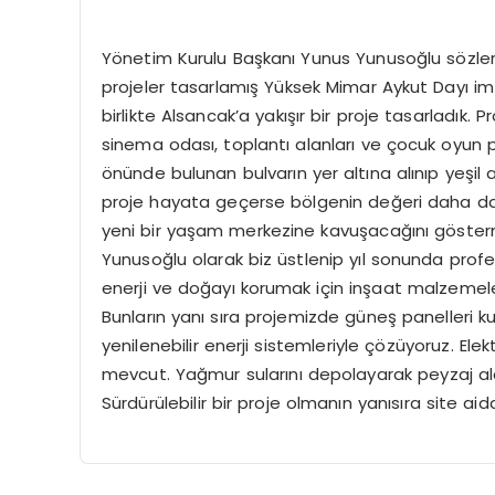
Yönetim Kurulu Başkanı Yunus Yunusoğlu sözleri
projeler tasarlamış Yüksek Mimar Aykut Dayı imz
birlikte Alsancak’a yakışır bir proje tasarladık.
sinema odası, toplantı alanları ve çocuk oyun p
önünde bulunan bulvarın yer altına alınıp yeşil 
proje hayata geçerse bölgenin değeri daha da a
yeni bir yaşam merkezine kavuşacağını göstermekt
Yunusoğlu olarak biz üstlenip yıl sonunda profe
enerji ve doğayı korumak için inşaat malzemel
Bunların yanı sıra projemizde güneş panelleri kul
yenilenebilir enerji sistemleriyle çözüyoruz. Elek
mevcut. Yağmur sularını depolayarak peyzaj ala
Sürdürülebilir bir proje olmanın yanısıra site a