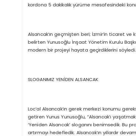
kordona 5 dakikalık yürüme mesafesindeki konum
Alsancak’ın geçmişten beri; İzmir’in ticaret ve
belirten Yunusoğlu İnşaat Yönetim Kurulu Başk
modern bir projeyi hayata geçirdiklerini söyledi.
SLOGANIMIZ YENİDEN ALSANCAK
Loc’al Alsancak’ın gerek merkezi konumu gereks
getiren Yunus Yunusoğlu, “Alsancak’ı yaşatmak
‘Yeniden Alsancak’ sloganını benimsedik. Bu proj
artırmayı hedefledik. Alsancak’ın yıllardır deva